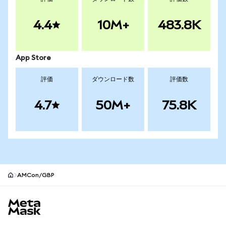
4.4
10M+
483.8K
App Store
評価
ダウンロード数
評価数
4.7
50M+
75.8K
AMCon/GBP
MetaMaskサイトフッター