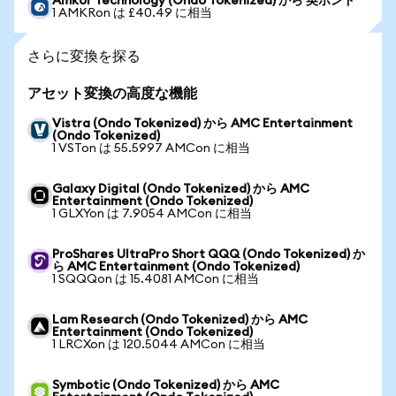
Amkor Technology (Ondo Tokenized) から 英ポンド
1 AMKRon は £40.49 に相当
さらに変換を探る
アセット変換の高度な機能
Vistra (Ondo Tokenized) から AMC Entertainment
(Ondo Tokenized)
1 VSTon は 55.5997 AMCon に相当
Galaxy Digital (Ondo Tokenized) から AMC
Entertainment (Ondo Tokenized)
1 GLXYon は 7.9054 AMCon に相当
ProShares UltraPro Short QQQ (Ondo Tokenized) か
ら AMC Entertainment (Ondo Tokenized)
1 SQQQon は 15.4081 AMCon に相当
Lam Research (Ondo Tokenized) から AMC
Entertainment (Ondo Tokenized)
1 LRCXon は 120.5044 AMCon に相当
Symbotic (Ondo Tokenized) から AMC