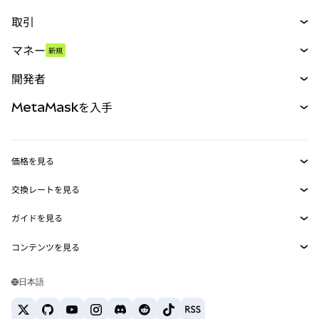
取引
スワップ
マネー
新規
予測
新規
購入
開発者
パーペチュアル
新規
カード
ドキュメントを表示
MetaMaskを入手
RWA
mUSD
新規
ダッシュボード
トランザクションシールド
収益化
Smart Accounts Kit
Agent Wallet
新規
価格を見る
埋め込みウォレット
Snaps
ビットコインの価格
交換レートを見る
MetaMask Connect
イーサリアムの価格
報酬
新規
BTC→USD
Solanaの価格
ガイドを見る
Snaps
セキュリティ
ETH→USD
BTCの購入
Shiba Inuの価格
USDT→INR
コンテンツを見る
Web3サービス
サポート
ETHの購入
Pepeの価格
ビットコインウォレット
BTC→USDT
SOLの購入
キャリア
Tetherの価格
Solanaウォレット
日本語
BTC→INR
PEPEの購入
お問い合わせ
USDCの価格
おすすめの暗号資産カード
ETH→USDT
USDTの購入