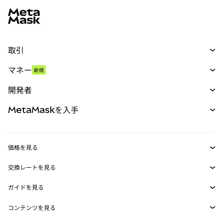
取引
スワップ
マネー
新規
予測
新規
購入
開発者
パーペチュアル
新規
カード
ドキュメントを表示
MetaMaskを入手
RWA
mUSD
新規
ダッシュボード
トランザクションシールド
収益化
Smart Accounts Kit
Agent Wallet
新規
価格を見る
埋め込みウォレット
Snaps
ビットコインの価格
交換レートを見る
MetaMask Connect
イーサリアムの価格
報酬
新規
BTC→USD
Solanaの価格
ガイドを見る
Snaps
セキュリティ
ETH→USD
BTCの購入
Shiba Inuの価格
USDT→INR
コンテンツを見る
Web3サービス
サポート
ETHの購入
Pepeの価格
ビットコインウォレット
BTC→USDT