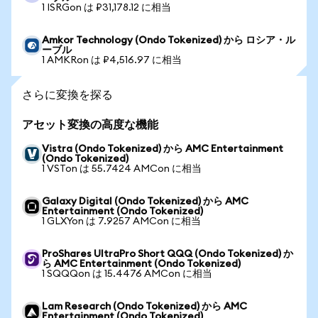
1 ISRGon は ₽31,178.12 に相当
Amkor Technology (Ondo Tokenized) から ロシア・ル
ーブル
1 AMKRon は ₽4,516.97 に相当
さらに変換を探る
アセット変換の高度な機能
Vistra (Ondo Tokenized) から AMC Entertainment
(Ondo Tokenized)
1 VSTon は 55.7424 AMCon に相当
Galaxy Digital (Ondo Tokenized) から AMC
Entertainment (Ondo Tokenized)
1 GLXYon は 7.9257 AMCon に相当
ProShares UltraPro Short QQQ (Ondo Tokenized) か
ら AMC Entertainment (Ondo Tokenized)
1 SQQQon は 15.4476 AMCon に相当
Lam Research (Ondo Tokenized) から AMC
Entertainment (Ondo Tokenized)