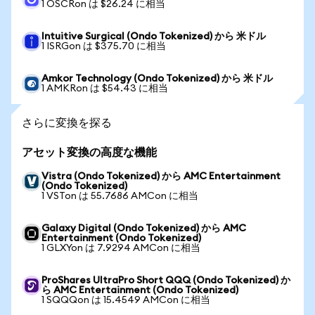
1 OSCRon は $26.24 に相当
Intuitive Surgical (Ondo Tokenized) から 米ドル
1 ISRGon は $375.70 に相当
Amkor Technology (Ondo Tokenized) から 米ドル
1 AMKRon は $54.43 に相当
さらに変換を探る
アセット変換の高度な機能
Vistra (Ondo Tokenized) から AMC Entertainment
(Ondo Tokenized)
1 VSTon は 55.7686 AMCon に相当
Galaxy Digital (Ondo Tokenized) から AMC
Entertainment (Ondo Tokenized)
1 GLXYon は 7.9294 AMCon に相当
ProShares UltraPro Short QQQ (Ondo Tokenized) か
ら AMC Entertainment (Ondo Tokenized)
1 SQQQon は 15.4549 AMCon に相当