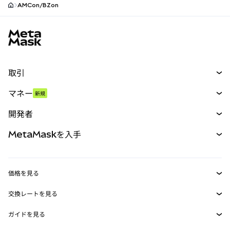
AMCon/BZon
MetaMaskサイトフッター
取引
スワップ
マネー
新規
予測
新規
購入
開発者
パーペチュアル
新規
カード
ドキュメントを表示
MetaMaskを入手
RWA
mUSD
新規
ダッシュボード
トランザクションシールド
収益化
Smart Accounts Kit
Agent Wallet
新規
価格を見る
埋め込みウォレット
Snaps
ビットコインの価格
交換レートを見る
MetaMask Connect
イーサリアムの価格
報酬
新規
BTC→USD
Solanaの価格
ガイドを見る
Snaps
セキュリティ
ETH→USD
BTCの購入
Shiba Inuの価格