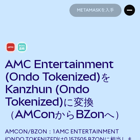
METAMASKを入手
METAMASKを入手
AMC Entertainment
(Ondo Tokenized)を
Kanzhun (Ondo
Tokenized)に変換
（AMConからBZonへ）
AMCON/BZON：1 AMC ENTERTAINMENT
(ONDO TOKENIZED)は0.157505 BZONに相当しま