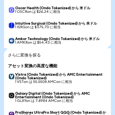
Oscar Health (Ondo Tokenized) から 米ドル
1 OSCRon は $26.24 に相当
Intuitive Surgical (Ondo Tokenized) から 米ドル
1 ISRGon は $375.70 に相当
Amkor Technology (Ondo Tokenized) から 米ドル
1 AMKRon は $54.43 に相当
さらに変換を探る
アセット変換の高度な機能
Vistra (Ondo Tokenized) から AMC Entertainment
(Ondo Tokenized)
1 VSTon は 55.5508 AMCon に相当
Galaxy Digital (Ondo Tokenized) から AMC
Entertainment (Ondo Tokenized)
1 GLXYon は 7.8984 AMCon に相当
ProShares UltraPro Short QQQ (Ondo Tokenized) か