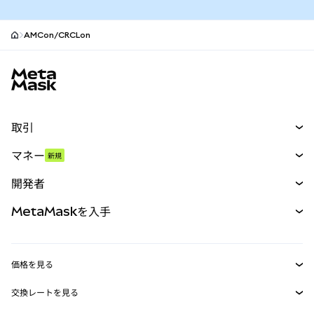
AMCon/CRCLon
MetaMaskサイトフッター
取引
スワップ
マネー
新規
予測
新規
購入
開発者
パーペチュアル
新規
カード
ドキュメントを表示
MetaMaskを入手
RWA
mUSD
新規
ダッシュボード
トランザクションシールド
収益化
Smart Accounts Kit
Agent Wallet
新規
価格を見る
埋め込みウォレット
Snaps
ビットコインの価格
交換レートを見る
MetaMask Connect
イーサリアムの価格
報酬
新規
BTC→USD