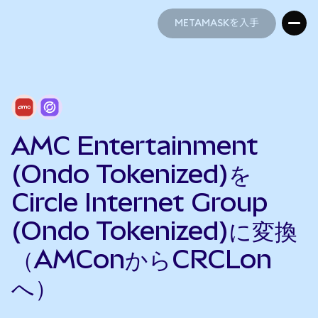
METAMASKを入手
METAMASKを入手
AMC Entertainment
(Ondo Tokenized)を
Circle Internet Group
(Ondo Tokenized)に変換
（AMConからCRCLon
へ）