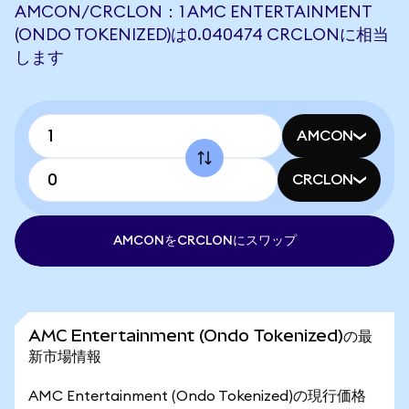
AMCON/CRCLON：1 AMC ENTERTAINMENT
(ONDO TOKENIZED)は0.040474 CRCLONに相当
します
AMCON
CRCLON
AMCONをCRCLONにスワップ
AMC Entertainment (Ondo Tokenized)の最
新市場情報
AMC Entertainment (Ondo Tokenized)の現行価格