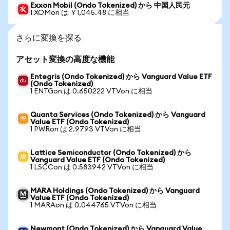
Exxon Mobil (Ondo Tokenized) から 中国人民元
1 XOMon は ￥1,045.48 に相当
さらに変換を探る
アセット変換の高度な機能
Entegris (Ondo Tokenized) から Vanguard Value ETF
(Ondo Tokenized)
1 ENTGon は 0.650222 VTVon に相当
Quanta Services (Ondo Tokenized) から Vanguard
Value ETF (Ondo Tokenized)
1 PWRon は 2.9793 VTVon に相当
Lattice Semiconductor (Ondo Tokenized) から
Vanguard Value ETF (Ondo Tokenized)
1 LSCCon は 0.583942 VTVon に相当
MARA Holdings (Ondo Tokenized) から Vanguard
Value ETF (Ondo Tokenized)
1 MARAon は 0.044765 VTVon に相当
Newmont (Ondo Tokenized) から Vanguard Value