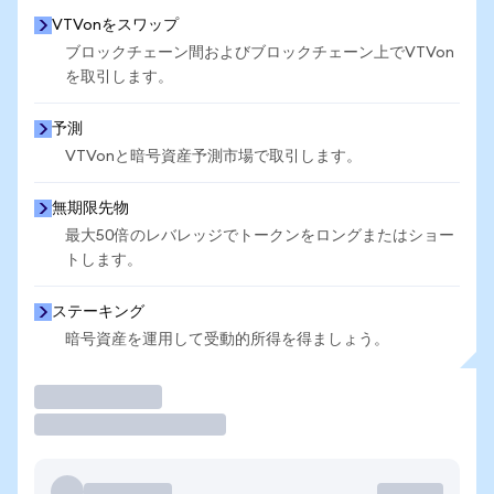
VTVonをスワップ
ブロックチェーン間およびブロックチェーン上でVTVon
を取引します。
予測
VTVonと暗号資産予測市場で取引します。
無期限先物
最大50倍のレバレッジでトークンをロングまたはショー
トします。
ステーキング
暗号資産を運用して受動的所得を得ましょう。
取引