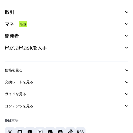
取引
スワップ
マネー
新規
予測
新規
購入
開発者
パーペチュアル
新規
カード
ドキュメントを表示
MetaMaskを入手
RWA
mUSD
新規
ダッシュボード
トランザクションシールド
収益化
Smart Accounts Kit
Agent Wallet
新規
価格を見る
埋め込みウォレット
Snaps
ビットコインの価格
交換レートを見る
MetaMask Connect
イーサリアムの価格
報酬
新規
BTC→USD
Solanaの価格
ガイドを見る
Snaps
セキュリティ
ETH→USD
BTCの購入
Shiba Inuの価格
USDT→INR
コンテンツを見る
Web3サービス
サポート
ETHの購入
Pepeの価格
ビットコインウォレット
BTC→USDT
SOLの購入
キャリア
Tetherの価格
Solanaウォレット
日本語
BTC→INR
PEPEの購入
お問い合わせ
USDCの価格
おすすめの暗号資産カード
ETH→USDT