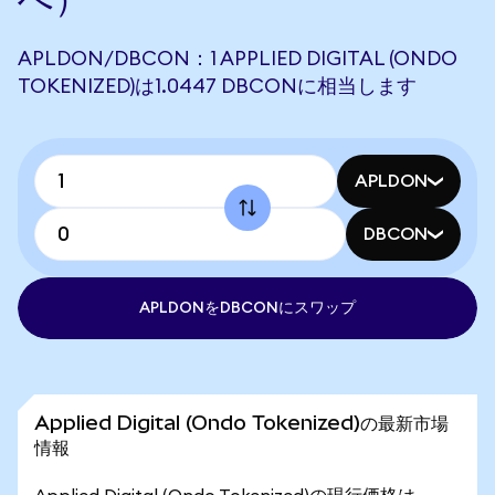
APLDON/DBCON：1 APPLIED DIGITAL (ONDO
TOKENIZED)は1.0447 DBCONに相当します
APLDON
DBCON
APLDONをDBCONにスワップ
Applied Digital (Ondo Tokenized)の最新市場
情報