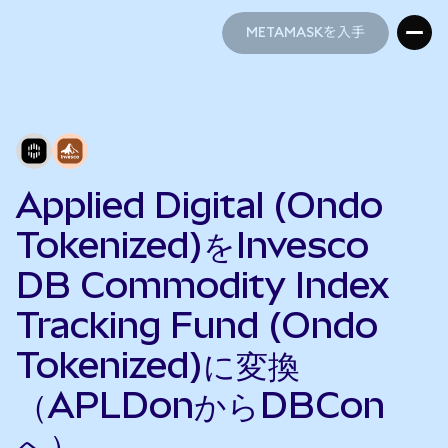
METAMASKを入手
METAMASKを入手
Applied Digital (Ondo
Tokenized)をInvesco
DB Commodity Index
Tracking Fund (Ondo
Tokenized)に変換
（APLDonからDBCon
へ）