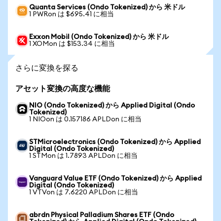
Quanta Services (Ondo Tokenized) から 米ドル
1 PWRon は $695.41 に相当
Exxon Mobil (Ondo Tokenized) から 米ドル
1 XOMon は $153.34 に相当
さらに変換を探る
アセット変換の高度な機能
NIO (Ondo Tokenized) から Applied Digital (Ondo
Tokenized)
1 NIOon は 0.157186 APLDon に相当
STMicroelectronics (Ondo Tokenized) から Applied
Digital (Ondo Tokenized)
1 STMon は 1.7893 APLDon に相当
Vanguard Value ETF (Ondo Tokenized) から Applied
Digital (Ondo Tokenized)
1 VTVon は 7.6220 APLDon に相当
abrdn Physical Palladium Shares ETF (Ondo