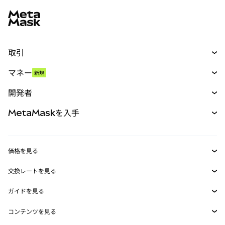
MetaMaskサイトフッター
取引
スワップ
マネー
新規
予測
新規
購入
開発者
パーペチュアル
新規
カード
ドキュメントを表示
MetaMaskを入手
RWA
mUSD
新規
ダッシュボード
トランザクションシールド
収益化
Smart Accounts Kit
Agent Wallet
新規
価格を見る
埋め込みウォレット
Snaps
ビットコインの価格
交換レートを見る
MetaMask Connect
イーサリアムの価格
報酬
新規
BTC→USD
Solanaの価格
ガイドを見る
Snaps
セキュリティ
ETH→USD
BTCの購入
Shiba Inuの価格
USDT→INR
コンテンツを見る
Web3サービス
サポート
ETHの購入
Pepeの価格
ビットコインウォレット