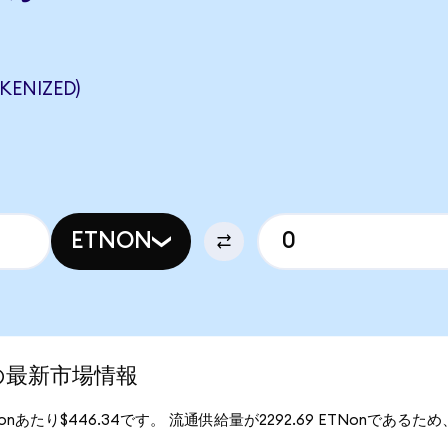
ENIZED)
ETNON
d)の最新市場情報
TNonあたり$446.34です。 流通供給量が2292.69 ETNonであるため、E
。