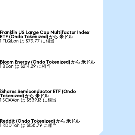
Franklin US Large Cap Multifactor Index
ETF (Ondo Tokenized) から 米ドル
1 FLQLon は $79.77 に相当
Bloom Energy (Ondo Tokenized) から 米ドル
1 BEon は $214.29 に相当
iShares Semiconductor ETF (Ondo
Tokenized) から 米ドル
1 SOXXon は $539.13 に相当
Reddit (Ondo Tokenized) から 米ドル
1 RDDTon は $158.79 に相当