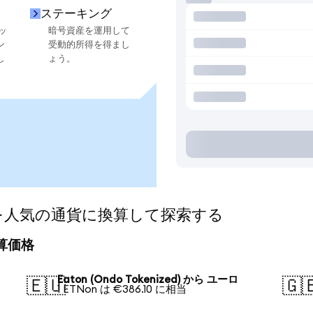
ステーキング
ッ
暗号資産を運用して
ン
受動的所得を得まし
し
ょう。
zed)を人気の通貨に換算して探索する
換算価格
Eaton (Ondo Tokenized) から ユーロ
🇪🇺
🇬
1 ETNon は €386.10 に相当