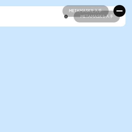
METAMASKを入手
METAMASKを入手
METAMASKを入手
METAMASKを入手