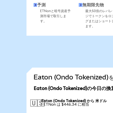
予測
無期限先物
ETNonと暗号資産予
最大50倍のレバレ
測市場で取引しま
ジでトークンをロ
す。
グまたはショート
ます。
Eaton (Ondo Tokeni
Eaton (Ondo Tokenized)の今日の
Eaton (Ondo Tokenized) から 米ドル
🇺🇸
1 ETNon は $446.34 に相当