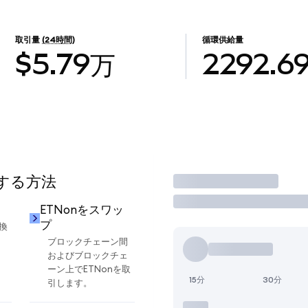
取引量
(24時間)
循環供給量
$5.79万
2292.6
用する方法
取引
ETNonをスワッ
プ
換
ブロックチェーン間
およびブロックチェ
ーン上でETNonを取
15分
30分
引します。