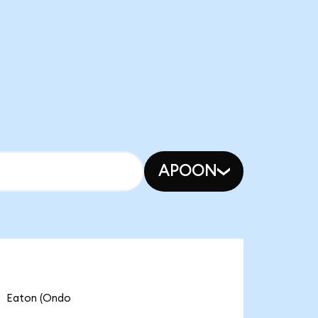
APOON
aton (Ondo