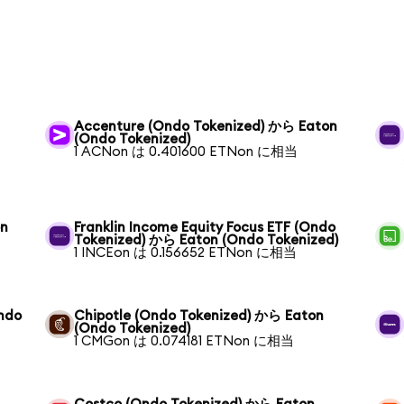
Accenture (Ondo Tokenized) から Eaton
(Ondo Tokenized)
1 ACNon は 0.401600 ETNon に相当
on
Franklin Income Equity Focus ETF (Ondo
Tokenized) から Eaton (Ondo Tokenized)
1 INCEon は 0.156652 ETNon に相当
ndo
Chipotle (Ondo Tokenized) から Eaton
(Ondo Tokenized)
1 CMGon は 0.074181 ETNon に相当