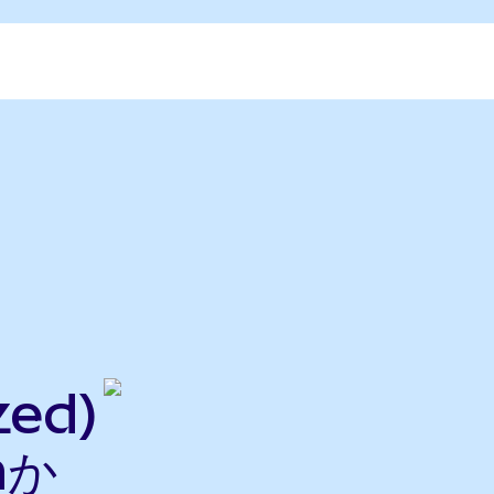
zed)
nか