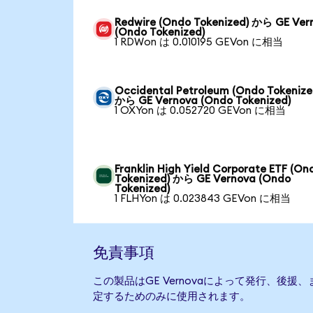
Redwire (Ondo Tokenized) から GE Ver
(Ondo Tokenized)
1 RDWon は 0.010195 GEVon に相当
Occidental Petroleum (Ondo Tokenize
から GE Vernova (Ondo Tokenized)
1 OXYon は 0.052720 GEVon に相当
Franklin High Yield Corporate ETF (On
Tokenized) から GE Vernova (Ondo
Tokenized)
1 FLHYon は 0.023843 GEVon に相当
免責事項
この製品はGE Vernovaによって発行、後
定するためのみに使用されます。