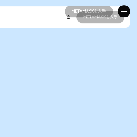
METAMASKを入手
METAMASKを入手
METAMASKを入手
METAMASKを入手