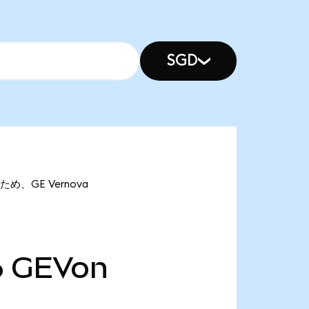
SGD
ため、GE Vernova
6
GEVon