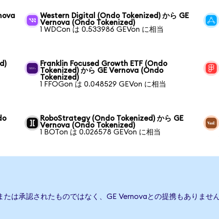
nova
Western Digital (Ondo Tokenized) から GE
Vernova (Ondo Tokenized)
1 WDCon は 0.533986 GEVon に相当
d)
Franklin Focused Growth ETF (Ondo
Tokenized) から GE Vernova (Ondo
Tokenized)
1 FFOGon は 0.048529 GEVon に相当
do
RoboStrategy (Ondo Tokenized) から GE
Vernova (Ondo Tokenized)
1 BOTon は 0.026578 GEVon に相当
援、または承認されたものではなく、GE Vernovaとの提携もあり