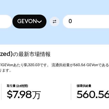
GEVON
enized)の最新市場情報
格は、1GEVonあたり$1,320.03です。 流通供給量が560.56 GEVonである
なります。
取引量
(24時間)
循環供給量
$7.98万
560.5