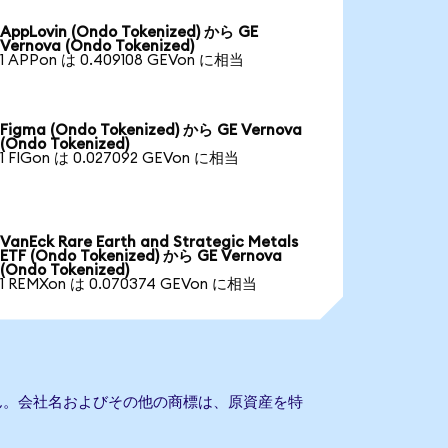
AppLovin (Ondo Tokenized) から GE
Vernova (Ondo Tokenized)
1 APPon は 0.409108 GEVon に相当
Figma (Ondo Tokenized) から GE Vernova
(Ondo Tokenized)
1 FIGon は 0.027092 GEVon に相当
VanEck Rare Earth and Strategic Metals
ETF (Ondo Tokenized) から GE Vernova
(Ondo Tokenized)
1 REMXon は 0.070374 GEVon に相当
ません。会社名およびその他の商標は、原資産を特