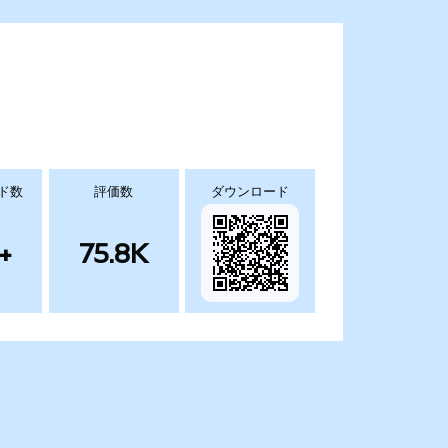
ド数
評価数
ダウンロード
+
75.8K