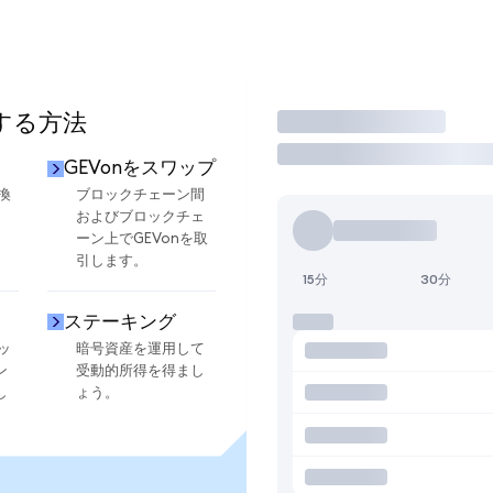
用する方法
取引
GEVonをスワップ
換
ブロックチェーン間
およびブロックチェ
ーン上でGEVonを取
引します。
15分
30分
ステーキング
ッ
暗号資産を運用して
ン
受動的所得を得まし
し
ょう。