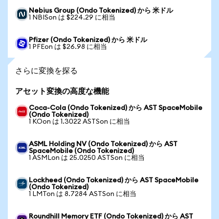
Nebius Group (Ondo Tokenized) から 米ドル
1 NBISon は $224.29 に相当
Pfizer (Ondo Tokenized) から 米ドル
1 PFEon は $26.98 に相当
さらに変換を探る
アセット変換の高度な機能
Coca-Cola (Ondo Tokenized) から AST SpaceMobile
(Ondo Tokenized)
1 KOon は 1.3022 ASTSon に相当
ASML Holding NV (Ondo Tokenized) から AST
SpaceMobile (Ondo Tokenized)
1 ASMLon は 25.0250 ASTSon に相当
Lockheed (Ondo Tokenized) から AST SpaceMobile
(Ondo Tokenized)
1 LMTon は 8.7284 ASTSon に相当
Roundhill Memory ETF (Ondo Tokenized) から AST