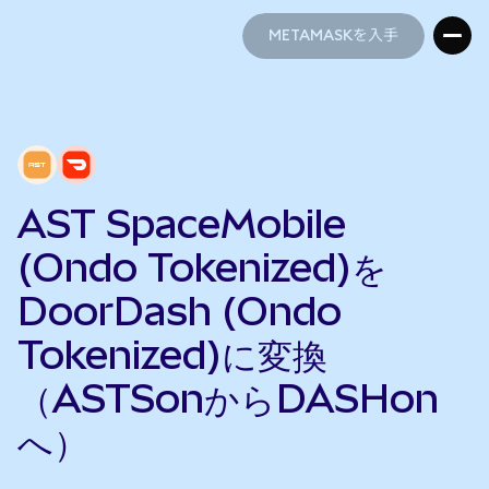
METAMASKを入手
METAMASKを入手
AST SpaceMobile
(Ondo Tokenized)を
DoorDash (Ondo
Tokenized)に変換
（ASTSonからDASHon
へ）