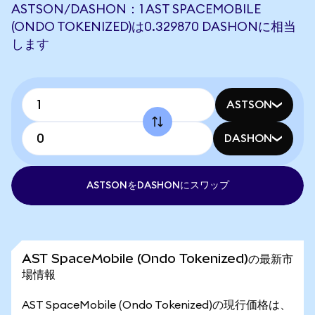
ASTSON/DASHON：1 AST SPACEMOBILE
(ONDO TOKENIZED)は0.329870 DASHONに相当
します
ASTSON
DASHON
ASTSONをDASHONにスワップ
AST SpaceMobile (Ondo Tokenized)の最新市
場情報
AST SpaceMobile (Ondo Tokenized)の現行価格は、