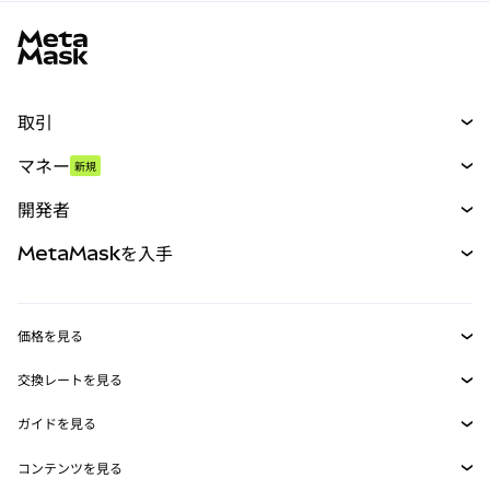
MetaMaskサイトフッター
取引
スワップ
マネー
新規
予測
新規
購入
開発者
パーペチュアル
新規
カード
ドキュメントを表示
MetaMaskを入手
RWA
mUSD
新規
ダッシュボード
トランザクションシールド
収益化
Smart Accounts Kit
Agent Wallet
新規
価格を見る
埋め込みウォレット
Snaps
ビットコインの価格
交換レートを見る
MetaMask Connect
イーサリアムの価格
報酬
新規
BTC→USD
Solanaの価格
ガイドを見る
Snaps
セキュリティ
ETH→USD
BTCの購入
Shiba Inuの価格
USDT→INR
コンテンツを見る
Web3サービス
サポート
ETHの購入
Pepeの価格
ビットコインウォレット