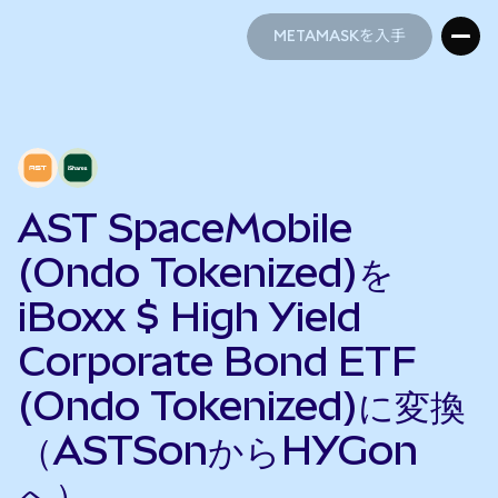
METAMASKを入手
METAMASKを入手
AST SpaceMobile
(Ondo Tokenized)を
iBoxx $ High Yield
Corporate Bond ETF
(Ondo Tokenized)に変換
（ASTSonからHYGon
へ）