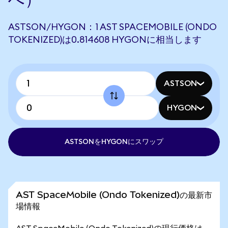
ASTSON/HYGON：1 AST SPACEMOBILE (ONDO
TOKENIZED)は0.814608 HYGONに相当します
ASTSON
HYGON
ASTSONをHYGONにスワップ
AST SpaceMobile (Ondo Tokenized)の最新市
場情報