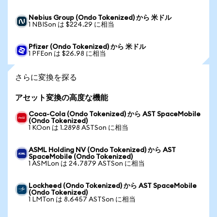
Nebius Group (Ondo Tokenized) から 米ドル
1 NBISon は $224.29 に相当
Pfizer (Ondo Tokenized) から 米ドル
1 PFEon は $26.98 に相当
さらに変換を探る
アセット変換の高度な機能
Coca-Cola (Ondo Tokenized) から AST SpaceMobile
(Ondo Tokenized)
1 KOon は 1.2898 ASTSon に相当
ASML Holding NV (Ondo Tokenized) から AST
SpaceMobile (Ondo Tokenized)
1 ASMLon は 24.7879 ASTSon に相当
Lockheed (Ondo Tokenized) から AST SpaceMobile
(Ondo Tokenized)
1 LMTon は 8.6457 ASTSon に相当