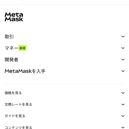
MetaMaskサイトフッター
取引
スワップ
マネー
新規
予測
新規
購入
開発者
パーペチュアル
新規
カード
ドキュメントを表示
MetaMaskを入手
RWA
mUSD
新規
ダッシュボード
トランザクションシールド
収益化
Smart Accounts Kit
Agent Wallet
新規
価格を見る
埋め込みウォレット
Snaps
ビットコインの価格
交換レートを見る
MetaMask Connect
イーサリアムの価格
報酬
新規
BTC→USD
Solanaの価格
ガイドを見る
Snaps
セキュリティ
ETH→USD
BTCの購入
Shiba Inuの価格
USDT→INR
コンテンツを見る
Web3サービス
サポート