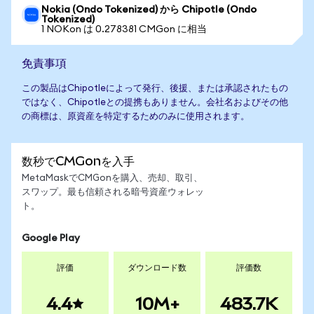
Nokia (Ondo Tokenized) から Chipotle (Ondo
Tokenized)
1 NOKon は 0.278381 CMGon に相当
免責事項
この製品はChipotleによって発行、後援、または承認されたもの
ではなく、Chipotleとの提携もありません。会社名およびその他
の商標は、原資産を特定するためのみに使用されます。
数秒でCMGonを入手
MetaMaskでCMGonを購入、売却、取引、
スワップ。最も信頼される暗号資産ウォレッ
ト。
Google Play
評価
ダウンロード数
評価数
4.4
10M+
483.7K