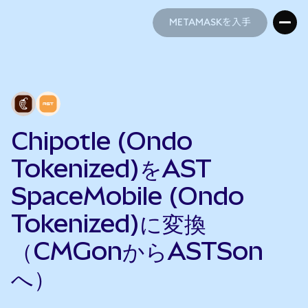
METAMASKを入手
METAMASKを入手
Chipotle (Ondo
Tokenized)をAST
SpaceMobile (Ondo
Tokenized)に変換
（CMGonからASTSon
へ）