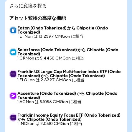
さらに変換を探る
アセット変換の高度な機能
Eaton (Ondo Tokenized) から Chipotle (Ondo
Tokenized)
1 ETNon は 13.2397 CMGon に相当
Salesforce (Ondo Tokenized) から Chipotle (Ondo
Tokenized)
1 CRMon は 5.4450 CMGon に相当
Franklin US Large Cap Multifactor Index ETF (Ondo
Tokenized) から Chipotle (Ondo Tokenized)
1 FLQLon は 2.3397 CMGon に相当
Accenture (Ondo Tokenized) から Chipotle (Ondo
Tokenized)
1 ACNon は 5.1056 CMGon に相当
Franklin Income Equity Focus ETF (Ondo Tokenized)
から Chipotle (Ondo Tokenized)
1 INCEon は 2.0510 CMGon に相当