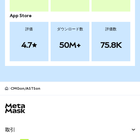
App Store
評価
ダウンロード数
評価数
4.7
50M+
75.8K
CMGon/ASTSon
MetaMaskサイトフッター
取引
スワップ