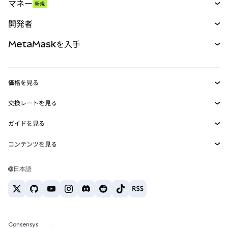
マネー
新規
予測
新規
購入
開発者
パーペチュアル
新規
カード
ドキュメントを表示
MetaMaskを入手
RWA
mUSD
新規
ダッシュボード
トランザクションシールド
収益化
Smart Accounts Kit
Agent Wallet
新規
価格を見る
埋め込みウォレット
Snaps
ビットコインの価格
交換レートを見る
MetaMask Connect
イーサリアムの価格
報酬
新規
BTC→USD
Solanaの価格
ガイドを見る
Snaps
セキュリティ
ETH→USD
BTCの購入
Shiba Inuの価格
USDT→INR
コンテンツを見る
Web3サービス
サポート
ETHの購入
Pepeの価格
ビットコインウォレット
BTC→USDT
SOLの購入
キャリア
Tetherの価格
Solanaウォレット
日本語
BTC→INR
PEPEの購入
お問い合わせ
USDCの価格
おすすめの暗号資産カード
ETH→USDT
USDTの購入
Chanlinkの価格
おすすめのモバイル暗号資産ウォレット
USDT→PHP
USDCの購入
Polymarketとは？
BTC→EUR
SHIBの購入
Consensys