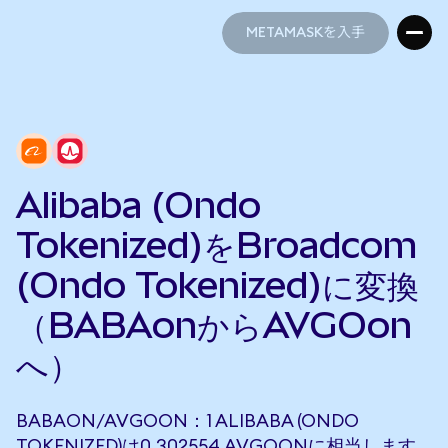
METAMASKを入手
METAMASKを入手
Alibaba (Ondo
Tokenized)をBroadcom
(Ondo Tokenized)に変換
（BABAonからAVGOon
へ）
BABAON/AVGOON：1 ALIBABA (ONDO
TOKENIZED)は0.302554 AVGOONに相当します