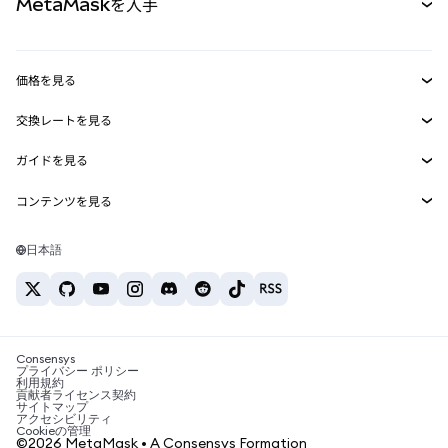
MetaMaskを入手
RWA
mUSD
新規
ダッシュボード
トランザクションシールド
収益化
Smart Accounts Kit
Agent Wallet
新規
価格を見る
埋め込みウォレット
Snaps
ビットコインの価格
交換レートを見る
MetaMask Connect
イーサリアムの価格
報酬
新規
BTC→USD
Solanaの価格
ガイドを見る
Snaps
セキュリティ
ETH→USD
BTCの購入
Shiba Inuの価格
USDT→INR
コンテンツを見る
Web3サービス
サポート
ETHの購入
Pepeの価格
ビットコインウォレット
BTC→USDT
SOLの購入
キャリア
Tetherの価格
Solanaウォレット
日本語
BTC→INR
PEPEの購入
お問い合わせ
USDCの価格
おすすめの暗号資産カード
ETH→USDT
USDTの購入
Chanlinkの価格
おすすめのモバイル暗号資産ウォレット
USDT→PHP
USDCの購入
Polymarketとは？
BTC→EUR
SHIBの購入
Consensys
税制関連ニュース
プライバシー ポリシー
利用規約
BNBの購入
貢献者ライセンス契約
暗号資産の購入方法は？
サイトマップ
アクセシビリティ
ビットコインを売るには？
Cookieの管理
©2026 MetaMask • A Consensys Formation