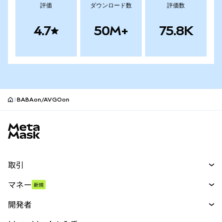
評価
ダウンロード数
評価数
4.7
50M+
75.8K
BABAon/AVGOon
MetaMaskサイトフッター
取引
スワップ
マネー
新規
予測
新規
購入
開発者
パーペチュアル
新規
カード
ドキュメントを表示