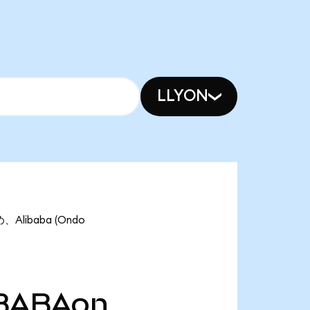
LLYON
Alibaba (Ondo
BABAon