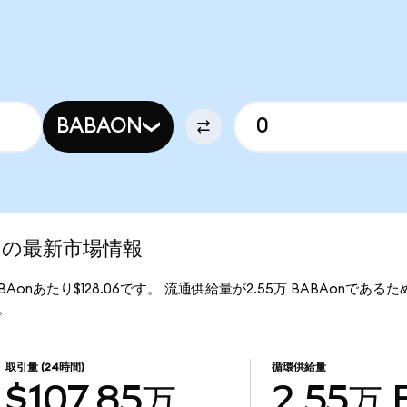
BABAON
zed)の最新市場情報
1BABAonあたり$128.06です。 流通供給量が2.55万 BABAonであるため、
す。
取引量
(24時間)
循環供給量
$107.85万
2.55万