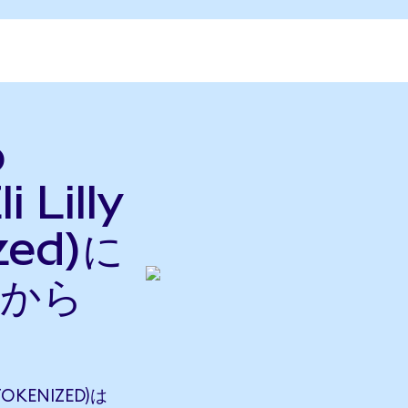
o
 Lilly
zed)に
nから
TOKENIZED)は