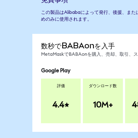
この製品はAlibabaによって発行、後援、ま
めのみに使用されます。
数秒でBABAonを入手
MetaMaskでBABAonを購入、売却、取
Google Play
評価
ダウンロード数
4.4
10M+
4