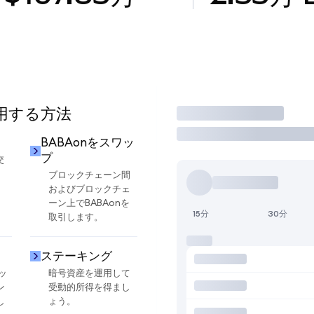
使用する方法
取引
BABAonをスワッ
プ
交
ブロックチェーン間
およびブロックチェ
ーン上でBABAonを
15分
30分
取引します。
ステーキング
ッ
暗号資産を運用して
ン
受動的所得を得まし
し
ょう。