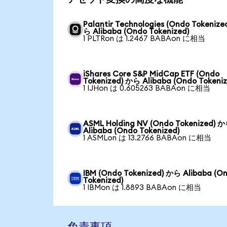
Palantir Technologies (Ondo Tokenize
ら Alibaba (Ondo Tokenized)
1 PLTRon は 1.2467 BABAon に相当
iShares Core S&P MidCap ETF (Ondo
Tokenized) から Alibaba (Ondo Tokeniz
1 IJHon は 0.605263 BABAon に相当
ASML Holding NV (Ondo Tokenized) 
Alibaba (Ondo Tokenized)
1 ASMLon は 13.2766 BABAon に相当
IBM (Ondo Tokenized) から Alibaba (O
Tokenized)
1 IBMon は 1.8893 BABAon に相当
免責事項