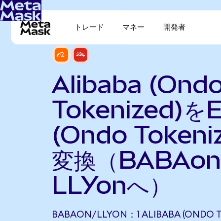
トレード
マネー
開発者
Alibaba (Ond
Tokenized)をEli
(Ondo Tokeni
変換（BABAo
LLYonへ）
BABAON/LLYON：1 ALIBABA (ONDO 