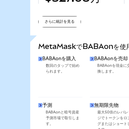
さらに統計を見る
さらに統計を見る
MetaMaskでBABAonを
BABAonを購入
BABAonを売却
数回のタップで始め
BABAonを現金に
られます。
換します。
予測
無期限先物
BABAonと暗号資産
最大50倍のレバレ
予測市場で取引しま
ジでトークンをロ
す。
グまたはショート