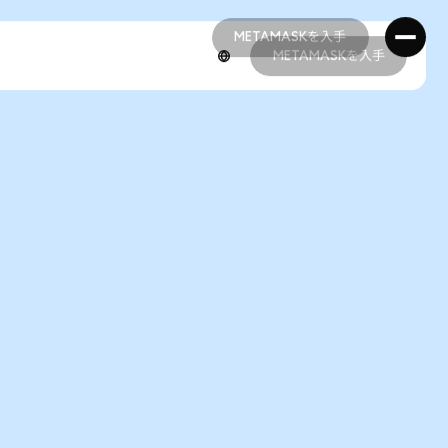
METAMASKを入手
METAMASKを入手
METAMASKを入手
METAMASKを入手