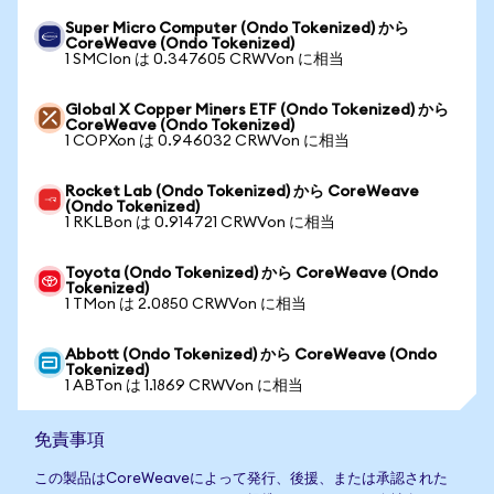
Super Micro Computer (Ondo Tokenized) から
CoreWeave (Ondo Tokenized)
1 SMCIon は 0.347605 CRWVon に相当
Global X Copper Miners ETF (Ondo Tokenized) から
CoreWeave (Ondo Tokenized)
1 COPXon は 0.946032 CRWVon に相当
Rocket Lab (Ondo Tokenized) から CoreWeave
(Ondo Tokenized)
1 RKLBon は 0.914721 CRWVon に相当
Toyota (Ondo Tokenized) から CoreWeave (Ondo
Tokenized)
1 TMon は 2.0850 CRWVon に相当
Abbott (Ondo Tokenized) から CoreWeave (Ondo
Tokenized)
1 ABTon は 1.1869 CRWVon に相当
免責事項
この製品はCoreWeaveによって発行、後援、または承認された