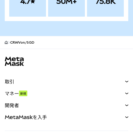
4.7
50M+
75.8K
CRWVon/SGD
MetaMaskサイトフッター
取引
スワップ
マネー
新規
予測
新規
購入
開発者
パーペチュアル
新規
カード
ドキュメントを表示
MetaMaskを入手
RWA
mUSD
新規
ダッシュボード
トランザクションシールド
収益化
Smart Accounts Kit