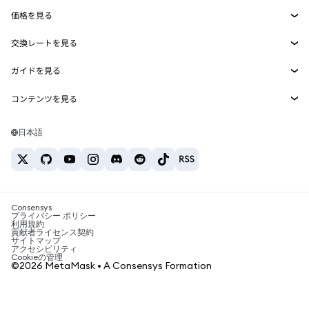
Agent Wallet
新規
価格を見る
埋め込みウォレット
Snaps
ビットコインの価格
交換レートを見る
MetaMask Connect
イーサリアムの価格
報酬
新規
BTC→USD
Solanaの価格
ガイドを見る
Snaps
セキュリティ
ETH→USD
BTCの購入
Shiba Inuの価格
USDT→INR
コンテンツを見る
Web3サービス
サポート
ETHの購入
Pepeの価格
ビットコインウォレット
BTC→USDT
SOLの購入
キャリア
Tetherの価格
Solanaウォレット
日本語
BTC→INR
PEPEの購入
お問い合わせ
USDCの価格
おすすめの暗号資産カード
ETH→USDT
USDTの購入
Chanlinkの価格
おすすめのモバイル暗号資産ウォレット
USDT→PHP
USDCの購入
Polymarketとは？
BTC→EUR
SHIBの購入
Consensys
税制関連ニュース
プライバシー ポリシー
利用規約
BNBの購入
貢献者ライセンス契約
暗号資産の購入方法は？
サイトマップ
アクセシビリティ
ビットコインを売るには？
Cookieの管理
©2026 MetaMask • A Consensys Formation