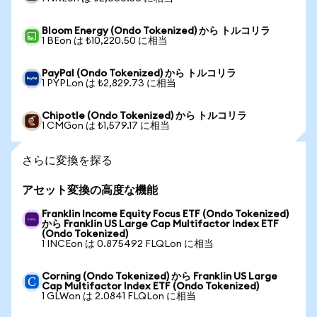
Bloom Energy (Ondo Tokenized) から トルコリラ
1 BEon は ₺10,220.50 に相当
PayPal (Ondo Tokenized) から トルコリラ
1 PYPLon は ₺2,829.73 に相当
Chipotle (Ondo Tokenized) から トルコリラ
1 CMGon は ₺1,579.17 に相当
さらに変換を探る
アセット変換の高度な機能
Franklin Income Equity Focus ETF (Ondo Tokenized)
から Franklin US Large Cap Multifactor Index ETF
(Ondo Tokenized)
1 INCEon は 0.875492 FLQLon に相当
Corning (Ondo Tokenized) から Franklin US Large
Cap Multifactor Index ETF (Ondo Tokenized)
1 GLWon は 2.0841 FLQLon に相当