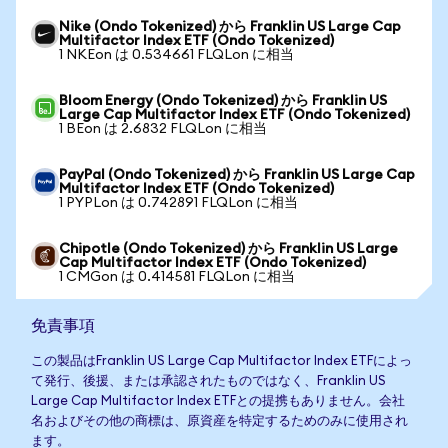
Nike (Ondo Tokenized) から Franklin US Large Cap
Multifactor Index ETF (Ondo Tokenized)
1 NKEon は 0.534661 FLQLon に相当
Bloom Energy (Ondo Tokenized) から Franklin US
Large Cap Multifactor Index ETF (Ondo Tokenized)
1 BEon は 2.6832 FLQLon に相当
PayPal (Ondo Tokenized) から Franklin US Large Cap
Multifactor Index ETF (Ondo Tokenized)
1 PYPLon は 0.742891 FLQLon に相当
Chipotle (Ondo Tokenized) から Franklin US Large
Cap Multifactor Index ETF (Ondo Tokenized)
1 CMGon は 0.414581 FLQLon に相当
免責事項
この製品はFranklin US Large Cap Multifactor Index ETFによっ
て発行、後援、または承認されたものではなく、Franklin US
Large Cap Multifactor Index ETFとの提携もありません。会社
名およびその他の商標は、原資産を特定するためのみに使用され
ます。