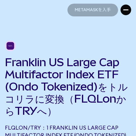
METAMASKを入手
METAMASKを入手
Franklin US Large Cap
Multifactor Index ETF
(Ondo Tokenized)をトル
コリラに変換（FLQLonか
らTRYへ）
FLQLON/TRY：1 FRANKLIN US LARGE CAP
MULTIFACTOR INDEX ETF (ONDO TOKENIZED)