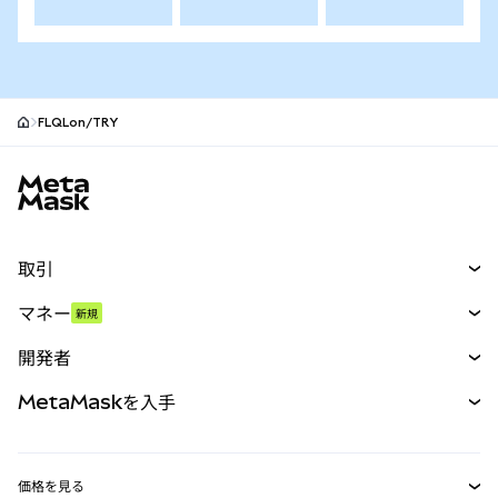
FLQLon/TRY
MetaMaskサイトフッター
取引
スワップ
マネー
新規
予測
新規
購入
開発者
パーペチュアル
新規
カード
ドキュメントを表示
MetaMaskを入手
RWA
mUSD
新規
ダッシュボード
トランザクションシールド
収益化
Smart Accounts Kit
Agent Wallet
新規
価格を見る