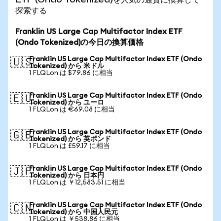
探索する
Franklin US Large Cap Multifactor Index ETF
(Ondo Tokenized)の今日の換算価格
Franklin US Large Cap Multifactor Index ETF (Ondo
🇺🇸
Tokenized) から 米ドル
1 FLQLon は $79.86 に相当
Franklin US Large Cap Multifactor Index ETF (Ondo
🇪🇺
Tokenized) から ユーロ
1 FLQLon は €69.08 に相当
Franklin US Large Cap Multifactor Index ETF (Ondo
🇬🇧
Tokenized) から 英ポンド
1 FLQLon は £59.17 に相当
Franklin US Large Cap Multifactor Index ETF (Ondo
🇯🇵
Tokenized) から 日本円
1 FLQLon は ￥12,583.51 に相当
Franklin US Large Cap Multifactor Index ETF (Ondo
🇨🇳
Tokenized) から 中国人民元
1 FLQLon は ￥538.86 に相当