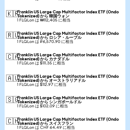
Franklin US Large Cap Multifactor Index ETF (Ondo
🇰🇷
Tokenized) から 韓国ウォン
1 FLQLon は ₩112,405 に相当
Franklin US Large Cap Multifactor Index ETF (Ondo
🇷🇺
Tokenized) から ロシア・ルーブル
1 FLQLon は ₽6,570.90 に相当
Franklin US Large Cap Multifactor Index ETF (Ondo
🇨🇦
Tokenized) から カナダドル
1 FLQLon は $111.35 に相当
Franklin US Large Cap Multifactor Index ETF (Ondo
🇦🇺
Tokenized) から オーストラリアドル
1 FLQLon は $112.97 に相当
Franklin US Large Cap Multifactor Index ETF (Ondo
🇸🇬
Tokenized) から シンガポールドル
1 FLQLon は $102.09 に相当
Franklin US Large Cap Multifactor Index ETF (Ondo
🇨🇭
Tokenized) から スイスフラン
1 FLQLon は CHF 64.49 に相当