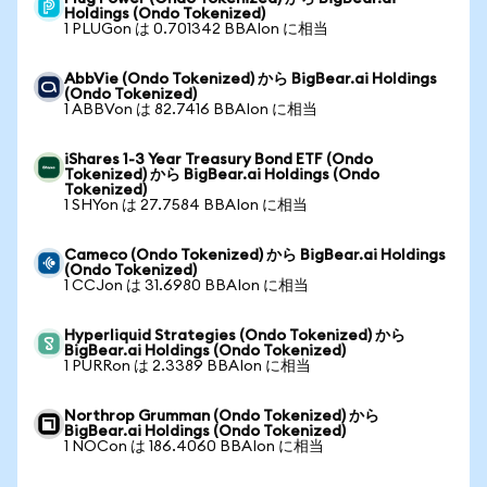
Holdings (Ondo Tokenized)
1 PLUGon は 0.701342 BBAIon に相当
AbbVie (Ondo Tokenized) から BigBear.ai Holdings
(Ondo Tokenized)
1 ABBVon は 82.7416 BBAIon に相当
iShares 1-3 Year Treasury Bond ETF (Ondo
Tokenized) から BigBear.ai Holdings (Ondo
Tokenized)
1 SHYon は 27.7584 BBAIon に相当
Cameco (Ondo Tokenized) から BigBear.ai Holdings
(Ondo Tokenized)
1 CCJon は 31.6980 BBAIon に相当
Hyperliquid Strategies (Ondo Tokenized) から
BigBear.ai Holdings (Ondo Tokenized)
1 PURRon は 2.3389 BBAIon に相当
Northrop Grumman (Ondo Tokenized) から
BigBear.ai Holdings (Ondo Tokenized)
1 NOCon は 186.4060 BBAIon に相当