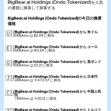
BigBear.ai Holdings (Ondo Tokenized)を人気
の通貨に換算して探索する
BigBear.ai Holdings (Ondo Tokenized)の今日の換算
価格
BigBear.ai Holdings (Ondo Tokenized) から 米ドル
🇺🇸
1 BBAIon は $2.98 に相当
BigBear.ai Holdings (Ondo Tokenized) から ユーロ
🇪🇺
1 BBAIon は €2.59 に相当
BigBear.ai Holdings (Ondo Tokenized) から 英ポンド
🇬🇧
1 BBAIon は £2.21 に相当
BigBear.ai Holdings (Ondo Tokenized) から 日本円
🇯🇵
1 BBAIon は ￥472.37 に相当
BigBear.ai Holdings (Ondo Tokenized) から 中国人民
🇨🇳
元
1 BBAIon は ￥20.12 に相当
BigBear.ai Holdings (Ondo Tokenized) から トルコリ