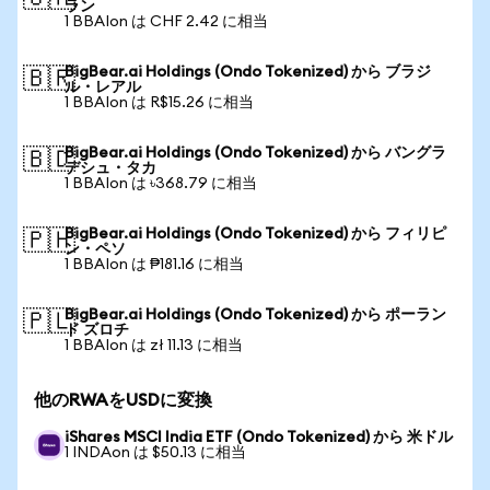
ラン
1 BBAIon は CHF 2.42 に相当
BigBear.ai Holdings (Ondo Tokenized) から ブラジ
🇧🇷
ル・レアル
1 BBAIon は R$15.26 に相当
BigBear.ai Holdings (Ondo Tokenized) から バングラ
🇧🇩
デシュ・タカ
1 BBAIon は ৳368.79 に相当
BigBear.ai Holdings (Ondo Tokenized) から フィリピ
🇵🇭
ン・ペソ
1 BBAIon は ₱181.16 に相当
BigBear.ai Holdings (Ondo Tokenized) から ポーラン
🇵🇱
ド ズロチ
1 BBAIon は zł 11.13 に相当
他のRWAをUSDに変換
iShares MSCI India ETF (Ondo Tokenized) から 米ドル
1 INDAon は $50.13 に相当