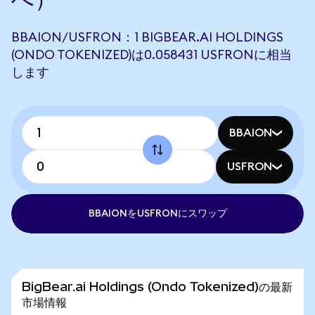
BBAION/USFRON：1 BIGBEAR.AI HOLDINGS
(ONDO TOKENIZED)は0.058431 USFRONに相当
します
BBAION
USFRON
BBAIONをUSFRONにスワップ
BigBear.ai Holdings (Ondo Tokenized)の最新
市場情報