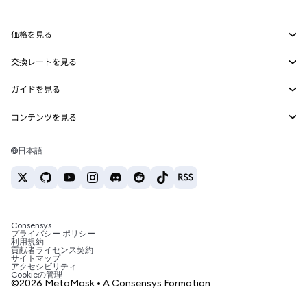
収益化
Smart Accounts Kit
Agent Wallet
新規
価格を見る
埋め込みウォレット
Snaps
ビットコインの価格
交換レートを見る
MetaMask Connect
イーサリアムの価格
報酬
新規
BTC→USD
Solanaの価格
ガイドを見る
Snaps
セキュリティ
ETH→USD
BTCの購入
Shiba Inuの価格
USDT→INR
コンテンツを見る
Web3サービス
サポート
ETHの購入
Pepeの価格
ビットコインウォレット
BTC→USDT
SOLの購入
キャリア
Tetherの価格
Solanaウォレット
日本語
BTC→INR
PEPEの購入
お問い合わせ
USDCの価格
おすすめの暗号資産カード
ETH→USDT
USDTの購入
Chanlinkの価格
おすすめのモバイル暗号資産ウォレット
USDT→PHP
USDCの購入
Polymarketとは？
BTC→EUR
SHIBの購入
Consensys
税制関連ニュース
プライバシー ポリシー
利用規約
BNBの購入
貢献者ライセンス契約
暗号資産の購入方法は？
サイトマップ
アクセシビリティ
ビットコインを売るには？
Cookieの管理
©2026 MetaMask • A Consensys Formation