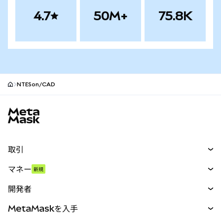
4.7
50M+
75.8K
NTESon/CAD
MetaMaskサイトフッター
取引
スワップ
マネー
新規
予測
新規
購入
開発者
パーペチュアル
新規
カード
ドキュメントを表示
MetaMaskを入手
RWA
mUSD
新規
ダッシュボード
トランザクションシールド