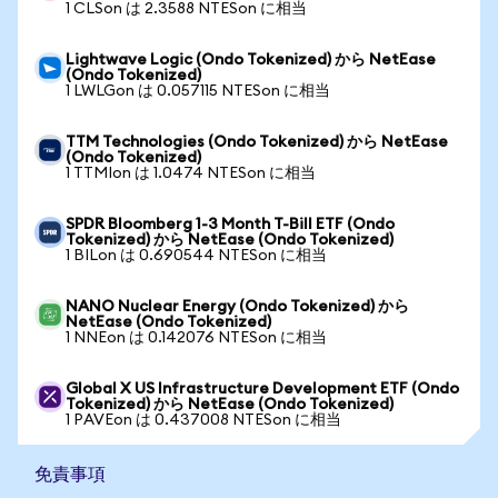
1 CLSon は 2.3588 NTESon に相当
Lightwave Logic (Ondo Tokenized) から NetEase
(Ondo Tokenized)
1 LWLGon は 0.057115 NTESon に相当
TTM Technologies (Ondo Tokenized) から NetEase
(Ondo Tokenized)
1 TTMIon は 1.0474 NTESon に相当
SPDR Bloomberg 1-3 Month T-Bill ETF (Ondo
Tokenized) から NetEase (Ondo Tokenized)
1 BILon は 0.690544 NTESon に相当
NANO Nuclear Energy (Ondo Tokenized) から
NetEase (Ondo Tokenized)
1 NNEon は 0.142076 NTESon に相当
Global X US Infrastructure Development ETF (Ondo
Tokenized) から NetEase (Ondo Tokenized)
1 PAVEon は 0.437008 NTESon に相当
免責事項