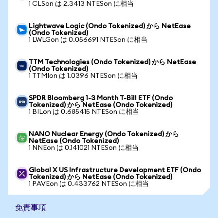
1 CLSon は 2.3413 NTESon に相当
Lightwave Logic (Ondo Tokenized) から NetEase
(Ondo Tokenized)
1 LWLGon は 0.056691 NTESon に相当
TTM Technologies (Ondo Tokenized) から NetEase
(Ondo Tokenized)
1 TTMIon は 1.0396 NTESon に相当
SPDR Bloomberg 1-3 Month T-Bill ETF (Ondo
Tokenized) から NetEase (Ondo Tokenized)
1 BILon は 0.685415 NTESon に相当
NANO Nuclear Energy (Ondo Tokenized) から
NetEase (Ondo Tokenized)
1 NNEon は 0.141021 NTESon に相当
Global X US Infrastructure Development ETF (Ondo
Tokenized) から NetEase (Ondo Tokenized)
1 PAVEon は 0.433762 NTESon に相当
免責事項