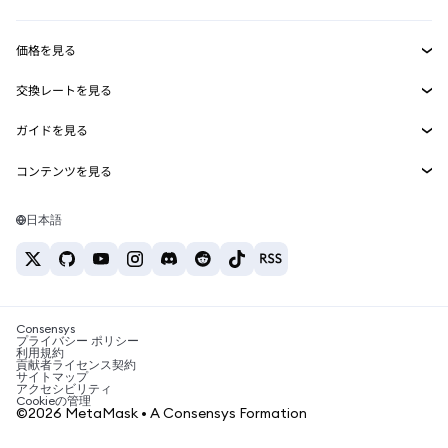
収益化
Smart Accounts Kit
Agent Wallet
新規
価格を見る
埋め込みウォレット
Snaps
ビットコインの価格
交換レートを見る
MetaMask Connect
イーサリアムの価格
報酬
新規
BTC→USD
Solanaの価格
ガイドを見る
Snaps
セキュリティ
ETH→USD
BTCの購入
Shiba Inuの価格
USDT→INR
コンテンツを見る
Web3サービス
サポート
ETHの購入
Pepeの価格
ビットコインウォレット
BTC→USDT
SOLの購入
キャリア
Tetherの価格
Solanaウォレット
日本語
BTC→INR
PEPEの購入
お問い合わせ
USDCの価格
おすすめの暗号資産カード
ETH→USDT
USDTの購入
Chanlinkの価格
おすすめのモバイル暗号資産ウォレット
USDT→PHP
USDCの購入
Polymarketとは？
BTC→EUR
SHIBの購入
Consensys
税制関連ニュース
プライバシー ポリシー
利用規約
BNBの購入
貢献者ライセンス契約
暗号資産の購入方法は？
サイトマップ
アクセシビリティ
ビットコインを売るには？
Cookieの管理
©2026 MetaMask • A Consensys Formation