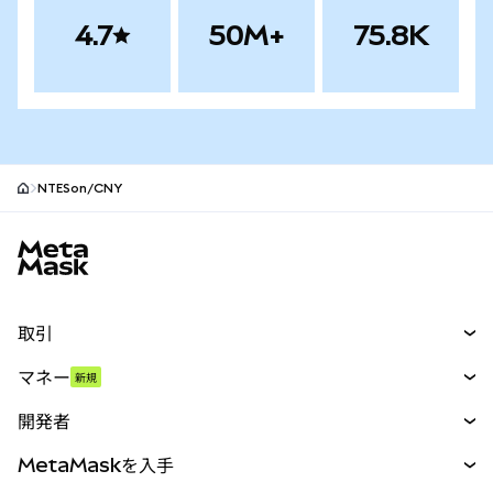
4.7
50M+
75.8K
NTESon/CNY
MetaMaskサイトフッター
取引
スワップ
マネー
新規
予測
新規
購入
開発者
パーペチュアル
新規
カード
ドキュメントを表示
MetaMaskを入手
RWA
mUSD
新規
ダッシュボード
トランザクションシールド