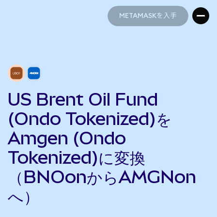
METAMASKを入手
METAMASKを入手
US Brent Oil Fund
(Ondo Tokenized)を
Amgen (Ondo
Tokenized)に変換
（BNOonからAMGNon
へ）