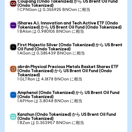
Coupang (Ondo Tokenized) から US Brent Oil Fund
(Ondo Tokenized)
1 CPNGon は 0.355925 BNOon に相当
iShares A.I. Innovation and Tech Active ETF (Ondo
Tokenized) から US Brent Oil Fund (Ondo Tokenized)
1 BAIon は 0.980105 BNOon に相当
First Majestic Silver (Ondo Tokenized) から US Brent
Oil Fund (Ondo Tokenized)
1 AGon は 0.385439 BNOon に相当
abrdn Physical Precious Metals Basket Shares ETF
(Ondo Tokenized) から US Brent Oil Fund (Ondo
Tokenized)
1 GLTRon は 4.1878 BNOon に相当
Amphenol (Ondo Tokenized) から US Brent Oil Fund
(Ondo Tokenized)
1 APHon は 3.8048 BNOon に相当
Kanzhun (Ondo Tokenized) から US Brent Oil Fund
(Ondo Tokenized)
1 BZon は 0.353957 BNOon に相当