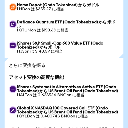
Home Depot (Ondo Tokenized) から 米ドル
1 HDon は $355.27 に相当
Defiance Quantum ETF (Ondo Tokenized) から 米ド
ル
1 QTUMon は $150.88 に相当
iShares S&P Small-Cap 600 Value ETF (Ondo
Tokenized) から 米ドル
1 IJSon は $140.59 に相当
さらに変換を探る
アセット変換の高度な機能
iShares Systematic Alternatives Active ETF (Ondo
Tokenized) から US Brent Oil Fund (Ondo Tokenized)
1 IALTon は 0.623524 BNOon に相当
Global X NASDAQ 100 Covered Call ETF (Ondo
Tokenized) から US Brent Oil Fund (Ondo Tokenized)
1 QYLDon は 0.400743 BNOon に相当