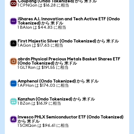
Coupang (Ondo Tokenized) から 米ドル
1 CPNGon は $16.28 に相当
iShares A.I. Innovation and Tech Active ETF (Ondo
Tokenized) から 米ドル
1 BAIon は $44.83 に相当
First Majestic Silver (Ondo Tokenized) から 米ドル
1 AGon は $17.63 に相当
abrdn Physical Precious Metals Basket Shares ETF
(Ondo Tokenized) から 米ドル
1 GLTRon は $191.55 に相当
Amphenol (Ondo Tokenized) から 米ドル
1 APHon は $174.03 に相当
Kanzhun (Ondo Tokenized) から 米ドル
1 BZon は $16.19 に相当
Invesco PHLX Semiconductor ETF (Ondo Tokenized)
から 米ドル
1 SOXQon は $96.61 に相当