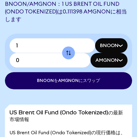
BNOON/AMGNON：1 US BRENT OIL FUND
(ONDO TOKENIZED)は0.111398 AMGNONに相当
します
BNOON
AMGNON
BNOONをAMGNONにスワップ
US Brent Oil Fund (Ondo Tokenized)の最新
市場情報
US Brent Oil Fund (Ondo Tokenized)の現行価格は、