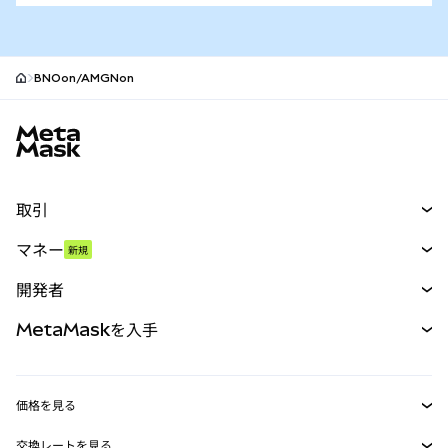
BNOon/AMGNon
MetaMaskサイトフッター
取引
スワップ
マネー
新規
予測
新規
購入
開発者
パーペチュアル
新規
カード
ドキュメントを表示
MetaMaskを入手
RWA
mUSD
新規
ダッシュボード
トランザクションシールド
収益化
Smart Accounts Kit
Agent Wallet
新規
価格を見る
埋め込みウォレット
Snaps
ビットコインの価格
交換レートを見る