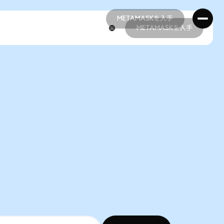
METAMASKを入手
METAMASKを入手
METAMASKを入手
METAMASKを入手