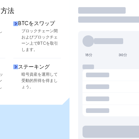
る方法
取引
BTCをスワップ
し
ブロックチェーン間
およびブロックチェ
ーン上でBTCを取引
します。
15分
30分
ステーキング
ッ
暗号資産を運用して
ン
受動的所得を得まし
し
ょう。