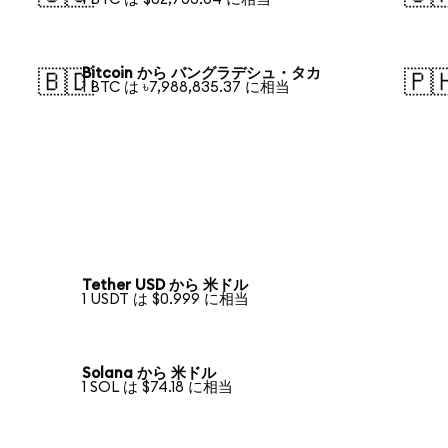
Bitcoin から バングラデシュ・タカ
🇧🇩
🇵
1 BTC は ৳7,988,835.37 に相当
Tether USD から 米ドル
1 USDT は $0.999 に相当
Solana から 米ドル
1 SOL は $74.18 に相当