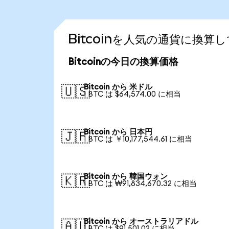
Bitcoinを人気の通貨に換算
Bitcoinの今日の換算価格
Bitcoin から 米ドル
🇺🇸
1 BTC は $64,574.00 に相当
Bitcoin から 日本円
🇯🇵
1 BTC は ￥10,177,544.61 に相当
Bitcoin から 韓国ウォン
🇰🇷
1 BTC は ₩91,834,670.32 に相当
Bitcoin から オーストラリアドル
🇦🇺
1 BTC は $91,501.02 に相当