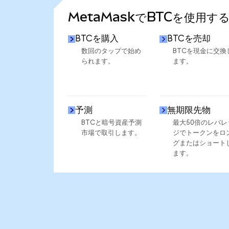
MetaMaskでBTCを使用す
BTCを購入
BTCを売却
数回のタップで始め
BTCを現金に交換
られます。
ます。
予測
無期限先物
BTCと暗号資産予測
最大50倍のレバレ
市場で取引します。
ジでトークンをロ
グまたはショート
ます。