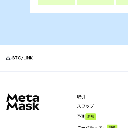
BTC/LINK
MetaMaskサイトフッター
取引
スワップ
予測
新規
パーペチュアル
新規