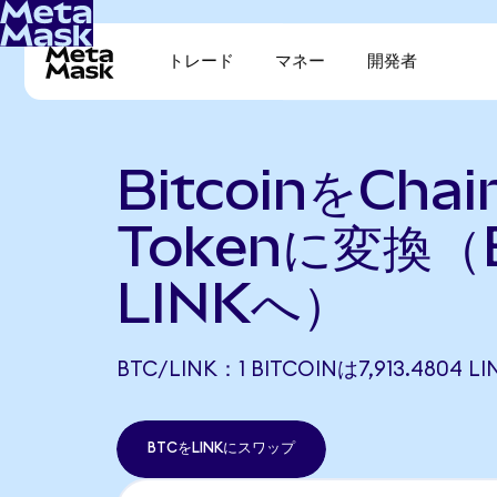
トレード
マネー
開発者
BitcoinをChain
Tokenに変換（
LINKへ）
BTC/LINK：1 BITCOINは7,913.480
BTCをLINKにスワップ