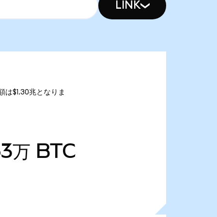
LINK
総額は$1.30兆となりま
63万
BTC