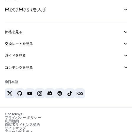
パーペチュアル
新規
カード
ドキュメントを表示
MetaMaskを入手
RWA
mUSD
新規
ダッシュボード
トランザクションシールド
収益化
Smart Accounts Kit
Agent Wallet
新規
価格を見る
埋め込みウォレット
Snaps
ビットコインの価格
交換レートを見る
MetaMask Connect
イーサリアムの価格
報酬
新規
BTC→USD
Solanaの価格
ガイドを見る
Snaps
セキュリティ
ETH→USD
BTCの購入
Shiba Inuの価格
USDT→INR
コンテンツを見る
Web3サービス
サポート
ETHの購入
Pepeの価格
ビットコインウォレット
BTC→USDT
SOLの購入
キャリア
Tetherの価格
Solanaウォレット
日本語
BTC→INR
PEPEの購入
お問い合わせ
USDCの価格
おすすめの暗号資産カード
ETH→USDT
USDTの購入
Chanlinkの価格
おすすめのモバイル暗号資産ウォレット
USDT→PHP
USDCの購入
Polymarketとは？
BTC→EUR
SHIBの購入
Consensys
税制関連ニュース
プライバシー ポリシー
利用規約
BNBの購入
貢献者ライセンス契約
暗号資産の購入方法は？
サイトマップ
アクセシビリティ