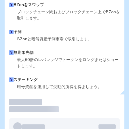
BZonをスワップ
ブロックチェーン間およびブロックチェーン上でBZonを
取引します。
予測
BZonと暗号資産予測市場で取引します。
無期限先物
最大50倍のレバレッジでトークンをロングまたはショー
トします。
ステーキング
暗号資産を運用して受動的所得を得ましょう。
取引