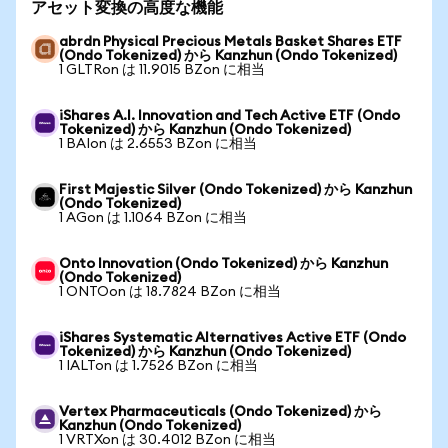
アセット変換の高度な機能
abrdn Physical Precious Metals Basket Shares ETF
(Ondo Tokenized) から Kanzhun (Ondo Tokenized)
1 GLTRon は 11.9015 BZon に相当
iShares A.I. Innovation and Tech Active ETF (Ondo
Tokenized) から Kanzhun (Ondo Tokenized)
1 BAIon は 2.6553 BZon に相当
First Majestic Silver (Ondo Tokenized) から Kanzhun
(Ondo Tokenized)
1 AGon は 1.1064 BZon に相当
Onto Innovation (Ondo Tokenized) から Kanzhun
(Ondo Tokenized)
1 ONTOon は 18.7824 BZon に相当
iShares Systematic Alternatives Active ETF (Ondo
Tokenized) から Kanzhun (Ondo Tokenized)
1 IALTon は 1.7526 BZon に相当
Vertex Pharmaceuticals (Ondo Tokenized) から
Kanzhun (Ondo Tokenized)
1 VRTXon は 30.4012 BZon に相当