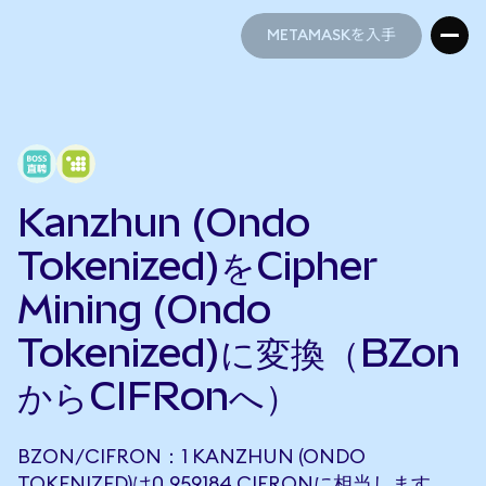
METAMASKを入手
METAMASKを入手
Kanzhun (Ondo
Tokenized)をCipher
Mining (Ondo
Tokenized)に変換（BZon
からCIFRonへ）
BZON/CIFRON：1 KANZHUN (ONDO
TOKENIZED)は0.959184 CIFRONに相当します