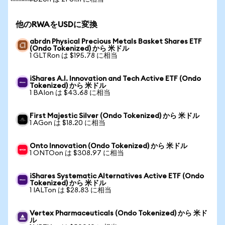
他のRWAをUSDに変換
abrdn Physical Precious Metals Basket Shares ETF
(Ondo Tokenized) から 米ドル
1 GLTRon は $195.78 に相当
iShares A.I. Innovation and Tech Active ETF (Ondo
Tokenized) から 米ドル
1 BAIon は $43.68 に相当
First Majestic Silver (Ondo Tokenized) から 米ドル
1 AGon は $18.20 に相当
Onto Innovation (Ondo Tokenized) から 米ドル
1 ONTOon は $308.97 に相当
iShares Systematic Alternatives Active ETF (Ondo
Tokenized) から 米ドル
1 IALTon は $28.83 に相当
Vertex Pharmaceuticals (Ondo Tokenized) から 米ド
ル