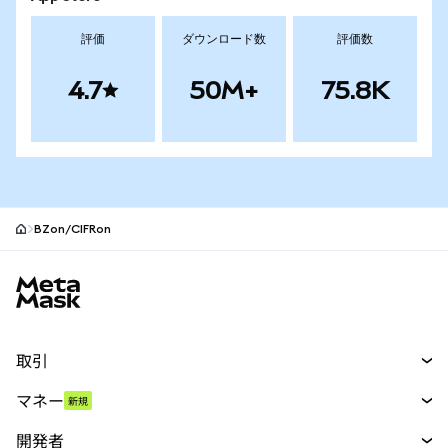
評価
ダウンロード数
評価数
4.7
50M+
75.8K
BZon/CIFRon
MetaMaskサイトフッター
取引
スワップ
マネー
新規
予測
新規
購入
開発者