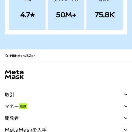
4.7
50M+
75.8K
MRNAon/BZon
MetaMaskサイトフッター
取引
スワップ
マネー
新規
予測
新規
購入
開発者
パーペチュアル
新規
カード
ドキュメントを表示
MetaMaskを入手