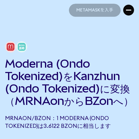
METAMASKを入手
METAMASKを入手
Moderna (Ondo
Tokenized)をKanzhun
(Ondo Tokenized)に変換
（MRNAonからBZonへ）
MRNAON/BZON：1 MODERNA (ONDO
TOKENIZED)は3.6122 BZONに相当します