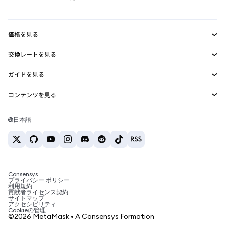
RWA
mUSD
新規
ダッシュボード
トランザクションシールド
収益化
Smart Accounts Kit
Agent Wallet
新規
価格を見る
埋め込みウォレット
Snaps
ビットコインの価格
交換レートを見る
MetaMask Connect
イーサリアムの価格
報酬
新規
BTC→USD
Solanaの価格
ガイドを見る
Snaps
セキュリティ
ETH→USD
BTCの購入
Shiba Inuの価格
USDT→INR
コンテンツを見る
Web3サービス
サポート
ETHの購入
Pepeの価格
ビットコインウォレット
BTC→USDT
SOLの購入
キャリア
Tetherの価格
Solanaウォレット
日本語
BTC→INR
PEPEの購入
お問い合わせ
USDCの価格
おすすめの暗号資産カード
ETH→USDT
USDTの購入
Chanlinkの価格
おすすめのモバイル暗号資産ウォレット
USDT→PHP
USDCの購入
Polymarketとは？
BTC→EUR
SHIBの購入
Consensys
税制関連ニュース
プライバシー ポリシー
利用規約
BNBの購入
貢献者ライセンス契約
暗号資産の購入方法は？
サイトマップ
アクセシビリティ
ビットコインを売るには？
Cookieの管理
©2026 MetaMask • A Consensys Formation