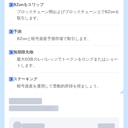
BZonをスワップ
ブロックチェーン間およびブロックチェーン上でBZonを
取引します。
予測
BZonと暗号資産予測市場で取引します。
無期限先物
最大50倍のレバレッジでトークンをロングまたはショー
トします。
ステーキング
暗号資産を運用して受動的所得を得ましょう。
取引