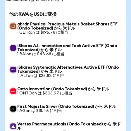
他のRWAをUSDに変換
abrdn Physical Precious Metals Basket Shares ETF
(Ondo Tokenized) から 米ドル
1 GLTRon は $195.78 に相当
iShares A.I. Innovation and Tech Active ETF (Ondo
Tokenized) から 米ドル
1 BAIon は $43.68 に相当
iShares Systematic Alternatives Active ETF (Ondo
Tokenized) から 米ドル
1 IALTon は $28.83 に相当
Onto Innovation (Ondo Tokenized) から 米ドル
1 ONTOon は $308.97 に相当
First Majestic Silver (Ondo Tokenized) から 米ドル
1 AGon は $18.46 に相当
Vertex Pharmaceuticals (Ondo Tokenized) から 米ド
ル