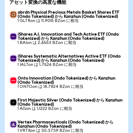
アセット変換の高度な機能
abrdn Physical Precious Metals Basket Shares ETF
(Ondo Tokenized) から Kanzhun (Ondo Tokenized)
1 GLTRon は 11.9015 BZon に相当
iShares A.I. Innovation and Tech Active ETF (Ondo
Tokenized) から Kanzhun (Ondo Tokenized)
1 BAIon は 2.6553 BZon に相当
iShares Systematic Alternatives Active ETF (Ondo
Tokenized) から Kanzhun (Ondo Tokenized)
1 IALTon は 1.7526 BZon に相当
Onto Innovation (Ondo Tokenized) から Kanzhun
(Ondo Tokenized)
1 ONTOon は 18.7824 BZon に相当
First Majestic Silver (Ondo Tokenized) から Kanzhun
(Ondo Tokenized)
1 AGon は 1.1222 BZon に相当
Vertex Pharmaceuticals (Ondo Tokenized) から
Kanzhun (Ondo Tokenized)
1 VRTXon は 30.3739 BZon に相当