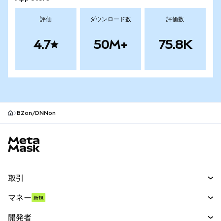
評価
ダウンロード数
評価数
4.7
50M+
75.8K
BZon/DNNon
MetaMaskサイトフッター
取引
スワップ
マネー
新規
予測
新規
購入
開発者