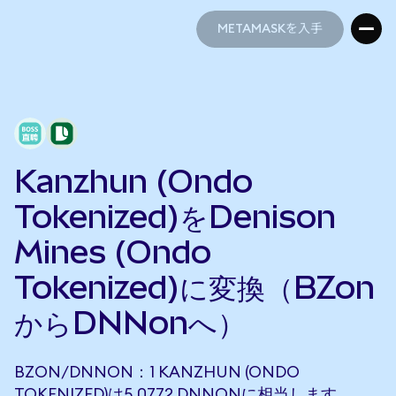
METAMASKを入手
METAMASKを入手
Kanzhun (Ondo
Tokenized)をDenison
Mines (Ondo
Tokenized)に変換（BZon
からDNNonへ）
BZON/DNNON：1 KANZHUN (ONDO
TOKENIZED)は5.0772 DNNONに相当します