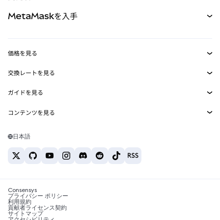
パーペチュアル
新規
カード
ドキュメントを表示
MetaMaskを入手
RWA
mUSD
新規
ダッシュボード
トランザクションシールド
収益化
Smart Accounts Kit
Agent Wallet
新規
価格を見る
埋め込みウォレット
Snaps
ビットコインの価格
交換レートを見る
MetaMask Connect
イーサリアムの価格
報酬
新規
BTC→USD
Solanaの価格
ガイドを見る
Snaps
セキュリティ
ETH→USD
BTCの購入
Shiba Inuの価格
USDT→INR
コンテンツを見る
Web3サービス
サポート
ETHの購入
Pepeの価格
ビットコインウォレット
BTC→USDT
SOLの購入
キャリア
Tetherの価格
Solanaウォレット
日本語
BTC→INR
PEPEの購入
お問い合わせ
USDCの価格
おすすめの暗号資産カード
ETH→USDT
USDTの購入
Chanlinkの価格
おすすめのモバイル暗号資産ウォレット
USDT→PHP
USDCの購入
Polymarketとは？
BTC→EUR
SHIBの購入
Consensys
税制関連ニュース
プライバシー ポリシー
利用規約
BNBの購入
貢献者ライセンス契約
暗号資産の購入方法は？
サイトマップ
アクセシビリティ