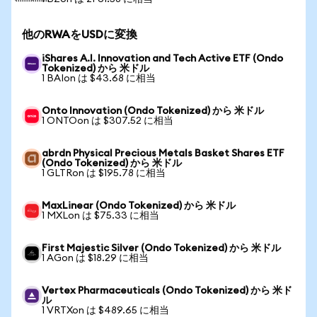
他のRWAをUSDに変換
iShares A.I. Innovation and Tech Active ETF (Ondo
Tokenized) から 米ドル
1 BAIon は $43.68 に相当
Onto Innovation (Ondo Tokenized) から 米ドル
1 ONTOon は $307.52 に相当
abrdn Physical Precious Metals Basket Shares ETF
(Ondo Tokenized) から 米ドル
1 GLTRon は $195.78 に相当
MaxLinear (Ondo Tokenized) から 米ドル
1 MXLon は $75.33 に相当
First Majestic Silver (Ondo Tokenized) から 米ドル
1 AGon は $18.29 に相当
Vertex Pharmaceuticals (Ondo Tokenized) から 米ド
ル
1 VRTXon は $489.65 に相当