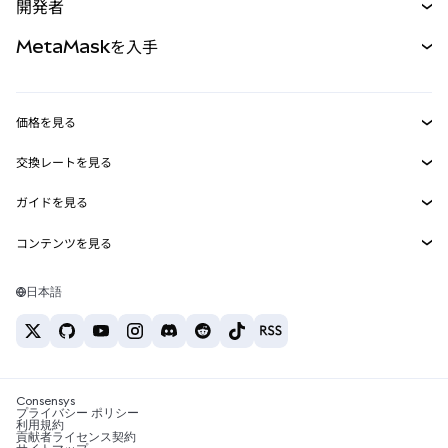
開発者
パーペチュアル
新規
カード
ドキュメントを表示
MetaMaskを入手
RWA
mUSD
新規
ダッシュボード
トランザクションシールド
収益化
Smart Accounts Kit
Agent Wallet
新規
価格を見る
埋め込みウォレット
Snaps
ビットコインの価格
交換レートを見る
MetaMask Connect
イーサリアムの価格
報酬
新規
BTC→USD
Solanaの価格
ガイドを見る
Snaps
セキュリティ
ETH→USD
BTCの購入
Shiba Inuの価格
USDT→INR
コンテンツを見る
Web3サービス
サポート
ETHの購入
Pepeの価格
ビットコインウォレット
BTC→USDT
SOLの購入
キャリア
Tetherの価格
Solanaウォレット
日本語
BTC→INR
PEPEの購入
お問い合わせ
USDCの価格
おすすめの暗号資産カード
ETH→USDT
USDTの購入
Chanlinkの価格
おすすめのモバイル暗号資産ウォレット
USDT→PHP
USDCの購入
Polymarketとは？
BTC→EUR
SHIBの購入
Consensys
税制関連ニュース
プライバシー ポリシー
利用規約
BNBの購入
貢献者ライセンス契約
暗号資産の購入方法は？