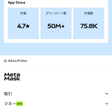
App Store
評価
ダウンロード数
評価数
4.7
50M+
75.8K
BZon/FCXon
MetaMaskサイトフッター
取引
スワップ
マネー
新規
予測
新規
購入