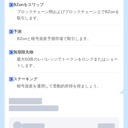
BZonをスワップ
ブロックチェーン間およびブロックチェーン上でBZonを
取引します。
予測
BZonと暗号資産予測市場で取引します。
無期限先物
最大50倍のレバレッジでトークンをロングまたはショー
トします。
ステーキング
暗号資産を運用して受動的所得を得ましょう。
取引