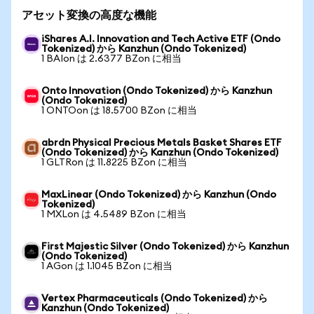
アセット変換の高度な機能
iShares A.I. Innovation and Tech Active ETF (Ondo
Tokenized) から Kanzhun (Ondo Tokenized)
1 BAIon は 2.6377 BZon に相当
Onto Innovation (Ondo Tokenized) から Kanzhun
(Ondo Tokenized)
1 ONTOon は 18.5700 BZon に相当
abrdn Physical Precious Metals Basket Shares ETF
(Ondo Tokenized) から Kanzhun (Ondo Tokenized)
1 GLTRon は 11.8225 BZon に相当
MaxLinear (Ondo Tokenized) から Kanzhun (Ondo
Tokenized)
1 MXLon は 4.5489 BZon に相当
First Majestic Silver (Ondo Tokenized) から Kanzhun
(Ondo Tokenized)
1 AGon は 1.1045 BZon に相当
Vertex Pharmaceuticals (Ondo Tokenized) から
Kanzhun (Ondo Tokenized)