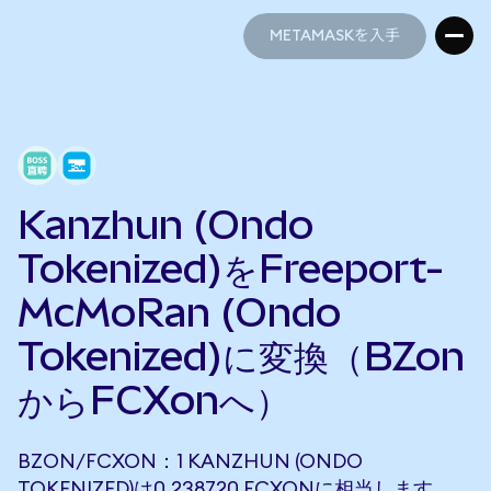
METAMASKを入手
METAMASKを入手
Kanzhun (Ondo
Tokenized)をFreeport-
McMoRan (Ondo
Tokenized)に変換（BZon
からFCXonへ）
BZON/FCXON：1 KANZHUN (ONDO
TOKENIZED)は0.238720 FCXONに相当します