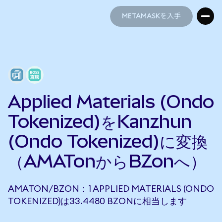
METAMASKを入手
METAMASKを入手
Applied Materials (Ondo
Tokenized)をKanzhun
(Ondo Tokenized)に変換
（AMATonからBZonへ）
AMATON/BZON：1 APPLIED MATERIALS (ONDO
TOKENIZED)は33.4480 BZONに相当します