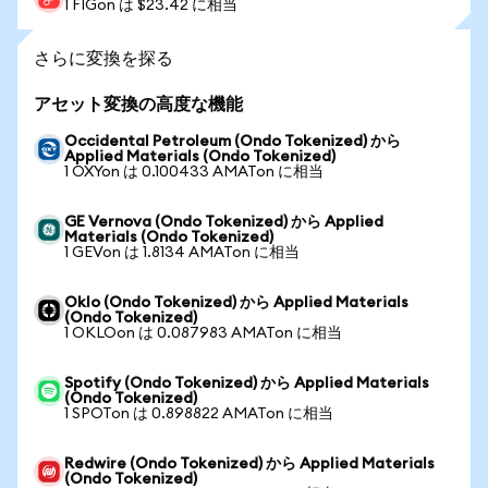
1 FIGon は $23.42 に相当
さらに変換を探る
アセット変換の高度な機能
Occidental Petroleum (Ondo Tokenized) から
Applied Materials (Ondo Tokenized)
1 OXYon は 0.100433 AMATon に相当
GE Vernova (Ondo Tokenized) から Applied
Materials (Ondo Tokenized)
1 GEVon は 1.8134 AMATon に相当
Oklo (Ondo Tokenized) から Applied Materials
(Ondo Tokenized)
1 OKLOon は 0.087983 AMATon に相当
Spotify (Ondo Tokenized) から Applied Materials
(Ondo Tokenized)
1 SPOTon は 0.898822 AMATon に相当
Redwire (Ondo Tokenized) から Applied Materials
(Ondo Tokenized)