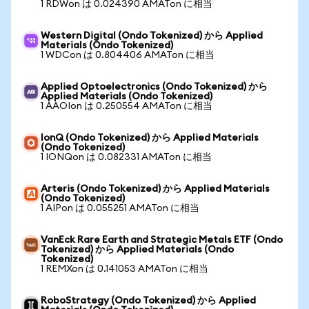
1 RDWon は 0.024390 AMATon に相当
Western Digital (Ondo Tokenized) から Applied
Materials (Ondo Tokenized)
1 WDCon は 0.804406 AMATon に相当
Applied Optoelectronics (Ondo Tokenized) から
Applied Materials (Ondo Tokenized)
1 AAOIon は 0.250554 AMATon に相当
IonQ (Ondo Tokenized) から Applied Materials
(Ondo Tokenized)
1 IONQon は 0.082331 AMATon に相当
Arteris (Ondo Tokenized) から Applied Materials
(Ondo Tokenized)
1 AIPon は 0.055251 AMATon に相当
VanEck Rare Earth and Strategic Metals ETF (Ondo
Tokenized) から Applied Materials (Ondo
Tokenized)
1 REMXon は 0.141053 AMATon に相当
RoboStrategy (Ondo Tokenized) から Applied