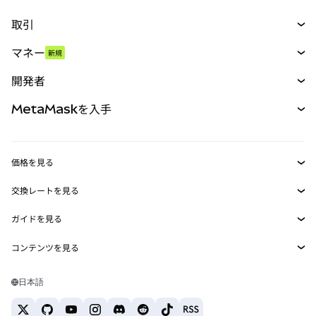
取引
スワップ
マネー
新規
予測
新規
購入
開発者
パーペチュアル
新規
カード
ドキュメントを表示
MetaMaskを入手
RWA
mUSD
新規
ダッシュボード
トランザクションシールド
収益化
Smart Accounts Kit
Agent Wallet
新規
価格を見る
埋め込みウォレット
Snaps
ビットコインの価格
交換レートを見る
MetaMask Connect
イーサリアムの価格
報酬
新規
BTC→USD
Solanaの価格
ガイドを見る
Snaps
セキュリティ
ETH→USD
BTCの購入
Shiba Inuの価格
USDT→INR
コンテンツを見る
Web3サービス
サポート
ETHの購入
Pepeの価格
ビットコインウォレット
BTC→USDT
SOLの購入
キャリア
Tetherの価格
Solanaウォレット
日本語
BTC→INR
PEPEの購入
お問い合わせ
USDCの価格
おすすめの暗号資産カード
ETH→USDT