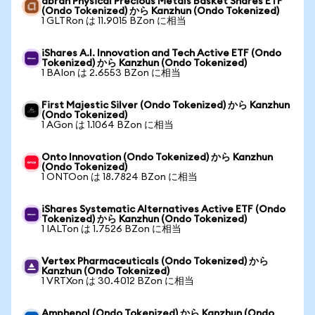
abrdn Physical Precious Metals Basket Shares ETF
(Ondo Tokenized) から Kanzhun (Ondo Tokenized)
1 GLTRon は 11.9015 BZon に相当
iShares A.I. Innovation and Tech Active ETF (Ondo
Tokenized) から Kanzhun (Ondo Tokenized)
1 BAIon は 2.6553 BZon に相当
First Majestic Silver (Ondo Tokenized) から Kanzhun
(Ondo Tokenized)
1 AGon は 1.1064 BZon に相当
Onto Innovation (Ondo Tokenized) から Kanzhun
(Ondo Tokenized)
1 ONTOon は 18.7824 BZon に相当
iShares Systematic Alternatives Active ETF (Ondo
Tokenized) から Kanzhun (Ondo Tokenized)
1 IALTon は 1.7526 BZon に相当
Vertex Pharmaceuticals (Ondo Tokenized) から
Kanzhun (Ondo Tokenized)
1 VRTXon は 30.4012 BZon に相当
Amphenol (Ondo Tokenized) から Kanzhun (Ondo