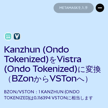
METAMASKを入手
METAMASKを入手
Kanzhun (Ondo
Tokenized)をVistra
(Ondo Tokenized)に変換
（BZonからVSTonへ）
BZON/VSTON：1 KANZHUN (ONDO
TOKENIZED)は0.116394 VSTONに相当します