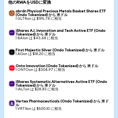
他のRWAをUSDに変換
abrdn Physical Precious Metals Basket Shares ETF
(Ondo Tokenized) から 米ドル
1 GLTRon は $195.78 に相当
iShares A.I. Innovation and Tech Active ETF (Ondo
Tokenized) から 米ドル
1 BAIon は $43.68 に相当
First Majestic Silver (Ondo Tokenized) から 米ドル
1 AGon は $18.20 に相当
Onto Innovation (Ondo Tokenized) から 米ドル
1 ONTOon は $308.97 に相当
iShares Systematic Alternatives Active ETF (Ondo
Tokenized) から 米ドル
1 IALTon は $28.83 に相当
Vertex Pharmaceuticals (Ondo Tokenized) から 米ド
ル
1 VRTXon は $500.10 に相当