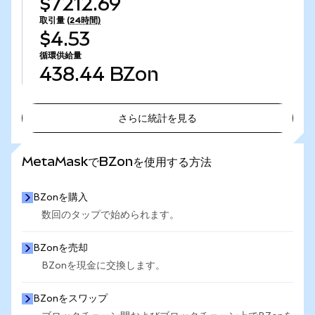
$7212.69
取引量
(24時間)
$4.53
循環供給量
438.44
BZon
さらに統計を見る
さらに統計を見る
MetaMaskでBZonを使用する方法
BZonを購入
数回のタップで始められます。
BZonを売却
BZonを現金に交換します。
BZonをスワップ