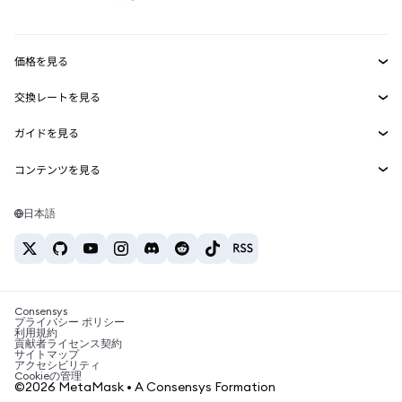
RWA
mUSD
新規
ダッシュボード
トランザクションシールド
収益化
Smart Accounts Kit
Agent Wallet
新規
価格を見る
埋め込みウォレット
Snaps
ビットコインの価格
交換レートを見る
MetaMask Connect
イーサリアムの価格
報酬
新規
BTC→USD
Solanaの価格
ガイドを見る
Snaps
セキュリティ
ETH→USD
BTCの購入
Shiba Inuの価格
USDT→INR
コンテンツを見る
Web3サービス
サポート
ETHの購入
Pepeの価格
ビットコインウォレット
BTC→USDT
SOLの購入
キャリア
Tetherの価格
Solanaウォレット
日本語
BTC→INR
PEPEの購入
お問い合わせ
USDCの価格
おすすめの暗号資産カード
ETH→USDT
USDTの購入
Chanlinkの価格
おすすめのモバイル暗号資産ウォレット
USDT→PHP
USDCの購入
Polymarketとは？
BTC→EUR
SHIBの購入
Consensys
税制関連ニュース
プライバシー ポリシー
利用規約
BNBの購入
貢献者ライセンス契約
暗号資産の購入方法は？
サイトマップ
アクセシビリティ
ビットコインを売るには？
Cookieの管理
©2026 MetaMask • A Consensys Formation