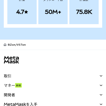
4.7
50M+
75.8K
BZon/VSTon
MetaMaskサイトフッター
取引
スワップ
マネー
新規
予測
新規
購入
開発者
パーペチュアル
新規
カード
ドキュメントを表示
MetaMaskを入手