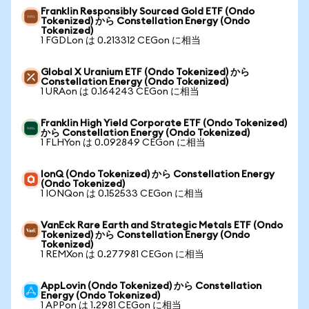
Franklin Responsibly Sourced Gold ETF (Ondo
Tokenized) から Constellation Energy (Ondo
Tokenized)
1 FGDLon は 0.213312 CEGon に相当
Global X Uranium ETF (Ondo Tokenized) から
Constellation Energy (Ondo Tokenized)
1 URAon は 0.164243 CEGon に相当
Franklin High Yield Corporate ETF (Ondo Tokenized)
から Constellation Energy (Ondo Tokenized)
1 FLHYon は 0.092849 CEGon に相当
IonQ (Ondo Tokenized) から Constellation Energy
(Ondo Tokenized)
1 IONQon は 0.152533 CEGon に相当
VanEck Rare Earth and Strategic Metals ETF (Ondo
Tokenized) から Constellation Energy (Ondo
Tokenized)
1 REMXon は 0.277981 CEGon に相当
AppLovin (Ondo Tokenized) から Constellation
Energy (Ondo Tokenized)
1 APPon は 1.2981 CEGon に相当