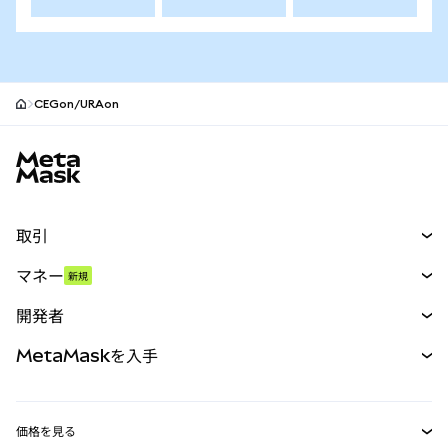
CEGon/URAon
MetaMaskサイトフッター
取引
スワップ
マネー
新規
予測
新規
購入
開発者
パーペチュアル
新規
カード
ドキュメントを表示
MetaMaskを入手
RWA
mUSD
新規
ダッシュボード
トランザクションシールド
収益化
Smart Accounts Kit
Agent Wallet
新規
価格を見る
埋め込みウォレット