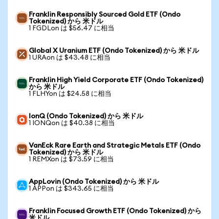
Franklin Responsibly Sourced Gold ETF (Ondo
Tokenized) から 米ドル
1 FGDLon は $56.47 に相当
Global X Uranium ETF (Ondo Tokenized) から 米ドル
1 URAon は $43.48 に相当
Franklin High Yield Corporate ETF (Ondo Tokenized)
から 米ドル
1 FLHYon は $24.58 に相当
IonQ (Ondo Tokenized) から 米ドル
1 IONQon は $40.38 に相当
VanEck Rare Earth and Strategic Metals ETF (Ondo
Tokenized) から 米ドル
1 REMXon は $73.59 に相当
AppLovin (Ondo Tokenized) から 米ドル
1 APPon は $343.65 に相当
Franklin Focused Growth ETF (Ondo Tokenized) から
米ドル