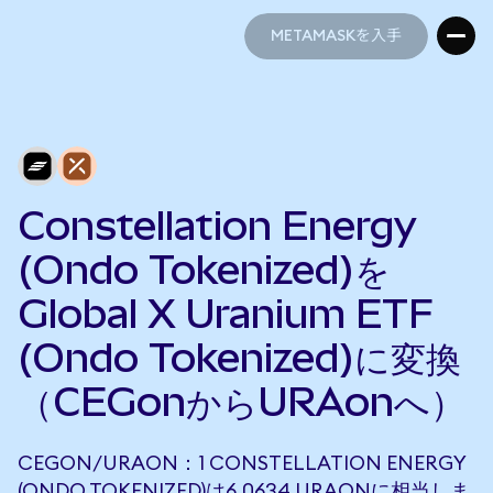
METAMASKを入手
METAMASKを入手
Constellation Energy
(Ondo Tokenized)を
Global X Uranium ETF
(Ondo Tokenized)に変換
（CEGonからURAonへ）
CEGON/URAON：1 CONSTELLATION ENERGY
(ONDO TOKENIZED)は6.0634 URAONに相当しま