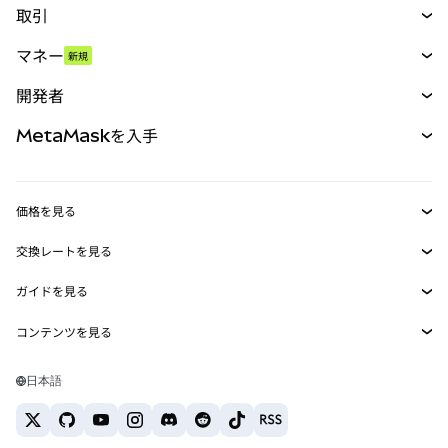
取引
スワップ
マネー
新規
予測
新規
購入
開発者
パーペチュアル
新規
カード
ドキュメントを表示
MetaMaskを入手
RWA
mUSD
新規
ダッシュボード
トランザクションシールド
収益化
Smart Accounts Kit
Agent Wallet
新規
価格を見る
埋め込みウォレット
Snaps
ビットコインの価格
交換レートを見る
MetaMask Connect
イーサリアムの価格
報酬
新規
BTC→USD
Solanaの価格
ガイドを見る
Snaps
セキュリティ
ETH→USD
BTCの購入
Shiba Inuの価格
USDT→INR
コンテンツを見る
Web3サービス
サポート
ETHの購入
Pepeの価格
ビットコインウォレット
BTC→USDT
SOLの購入
キャリア
Tetherの価格
Solanaウォレット
日本語
BTC→INR
PEPEの購入
お問い合わせ
USDCの価格
おすすめの暗号資産カード
ETH→USDT
USDTの購入
Chanlinkの価格
おすすめのモバイル暗号資産ウォレット