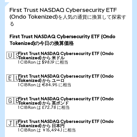
First Trust NASDAQ Cybersecurity ETF
(Ondo Tokenized)を人気の通貨に換算して探索す
る
First Trust NASDAQ Cybersecurity ETF (Ondo
Tokenized)の今日の換算価格
First Trust NASDAQ Cybersecurity ETF (Ondo
🇺🇸
Tokenized) から 米ドル
1 CIBRon は $98.19 に相当
First Trust NASDAQ Cybersecurity ETF (Ondo
🇪🇺
Tokenized) から ユーロ
1 CIBRon は €84.95 に相当
First Trust NASDAQ Cybersecurity ETF (Ondo
🇬🇧
Tokenized) から 英ポンド
1 CIBRon は £72.78 に相当
First Trust NASDAQ Cybersecurity ETF (Ondo
🇯🇵
Tokenized) から 日本円
1 CIBRon は ￥15,494.1 に相当