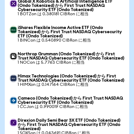
Global X Robotics & Artificial Intelligence ETF
(Ondo Tokenized) から First Trust NASDAQ
Cybersecurity ETF (Ondo Tokenized)
1 BOTZon は 0.380181 CIBRon に相当
iShares Flexible Income Active ETF (Ondo
Tokenized) から First Trust NASDAQ Cybersecurity
ETF (Ondo Tokenized)
1 BINCon は 0.540890 CIBRon に相当
Northrop Grumman (Ondo Tokenized) から First
Trust NASDAQ Cybersecurity ETF (Ondo Tokenized)
1 NOCon は 5.7763 CIBRon に相当
Himax Technologies (Ondo Tokenized) から First
Trust NASDAQ Cybersecurity ETF (Ondo Tokenized)
1 HIMXon は 0.147164 CIBRon に相当
Cameco (Ondo Tokenized) から First Trust NASDAQ
Cybersecurity ETF (Ondo Tokenized)
1 CCJon は 0.990019 CIBRon に相当
Direxion Daily Semi Bear 3X ETF (Ondo Tokenized)
から First Trust NASDAQ Cybersecurity ETF (Ondo
Tokenized)
1 SOXSon は 0.043691 CIBRon に相当