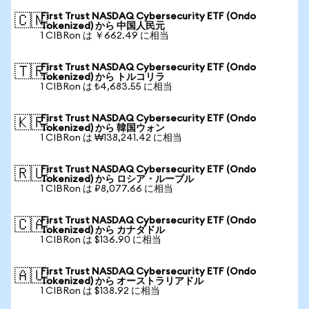
First Trust NASDAQ Cybersecurity ETF (Ondo
🇨🇳
Tokenized) から 中国人民元
1 CIBRon は ￥662.49 に相当
First Trust NASDAQ Cybersecurity ETF (Ondo
🇹🇷
Tokenized) から トルコリラ
1 CIBRon は ₺4,683.55 に相当
First Trust NASDAQ Cybersecurity ETF (Ondo
🇰🇷
Tokenized) から 韓国ウォン
1 CIBRon は ₩138,241.42 に相当
First Trust NASDAQ Cybersecurity ETF (Ondo
🇷🇺
Tokenized) から ロシア・ルーブル
1 CIBRon は ₽8,077.66 に相当
First Trust NASDAQ Cybersecurity ETF (Ondo
🇨🇦
Tokenized) から カナダドル
1 CIBRon は $136.90 に相当
First Trust NASDAQ Cybersecurity ETF (Ondo
🇦🇺
Tokenized) から オーストラリアドル
1 CIBRon は $138.92 に相当