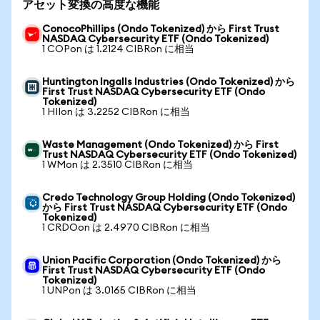
アセット変換の高度な機能
ConocoPhillips (Ondo Tokenized) から First Trust
NASDAQ Cybersecurity ETF (Ondo Tokenized)
1 COPon は 1.2124 CIBRon に相当
Huntington Ingalls Industries (Ondo Tokenized) から
First Trust NASDAQ Cybersecurity ETF (Ondo
Tokenized)
1 HIIon は 3.2252 CIBRon に相当
Waste Management (Ondo Tokenized) から First
Trust NASDAQ Cybersecurity ETF (Ondo Tokenized)
1 WMon は 2.3510 CIBRon に相当
Credo Technology Group Holding (Ondo Tokenized)
から First Trust NASDAQ Cybersecurity ETF (Ondo
Tokenized)
1 CRDOon は 2.4970 CIBRon に相当
Union Pacific Corporation (Ondo Tokenized) から
First Trust NASDAQ Cybersecurity ETF (Ondo
Tokenized)
1 UNPon は 3.0165 CIBRon に相当