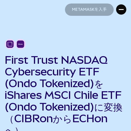
METAMASKを入手
METAMASKを入手
First Trust NASDAQ
Cybersecurity ETF
(Ondo Tokenized)を
iShares MSCI Chile ETF
(Ondo Tokenized)に変換
（CIBRonからECHon
へ）