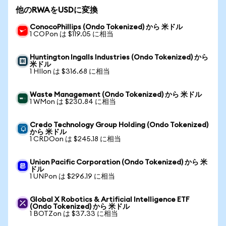
他のRWAをUSDに変換
ConocoPhillips (Ondo Tokenized) から 米ドル
1 COPon は $119.05 に相当
Huntington Ingalls Industries (Ondo Tokenized) から
米ドル
1 HIIon は $316.68 に相当
Waste Management (Ondo Tokenized) から 米ドル
1 WMon は $230.84 に相当
Credo Technology Group Holding (Ondo Tokenized)
から 米ドル
1 CRDOon は $245.18 に相当
Union Pacific Corporation (Ondo Tokenized) から 米
ドル
1 UNPon は $296.19 に相当
Global X Robotics & Artificial Intelligence ETF
(Ondo Tokenized) から 米ドル
1 BOTZon は $37.33 に相当