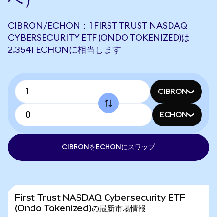
CIBRON/ECHON：1 FIRST TRUST NASDAQ
CYBERSECURITY ETF (ONDO TOKENIZED)は
2.3541 ECHONに相当します
CIBRON
ECHON
CIBRONをECHONにスワップ
First Trust NASDAQ Cybersecurity ETF
(Ondo Tokenized)の最新市場情報