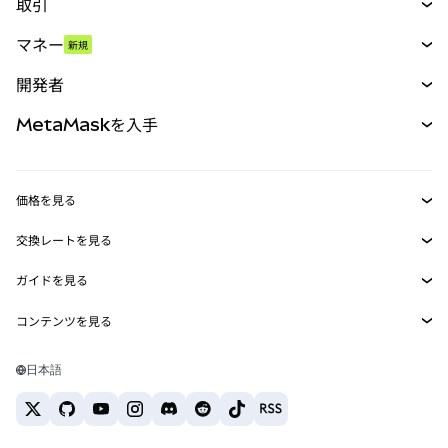
取引
スワップ
マネー
新規
予測
新規
購入
開発者
パーペチュアル
新規
カード
ドキュメントを表示
MetaMaskを入手
RWA
mUSD
新規
ダッシュボード
トランザクションシールド
収益化
Smart Accounts Kit
Agent Wallet
新規
価格を見る
埋め込みウォレット
Snaps
ビットコインの価格
交換レートを見る
MetaMask Connect
イーサリアムの価格
報酬
新規
BTC→USD
Solanaの価格
ガイドを見る
Snaps
セキュリティ
ETH→USD
BTCの購入
Shiba Inuの価格
USDT→INR
コンテンツを見る
Web3サービス
サポート
ETHの購入
Pepeの価格
ビットコインウォレット
BTC→USDT
SOLの購入
キャリア
Tetherの価格
Solanaウォレット
日本語
BTC→INR
PEPEの購入
お問い合わせ
USDCの価格
おすすめの暗号資産カード
ETH→USDT
USDTの購入
Chanlinkの価格
おすすめのモバイル暗号資産ウォレット
USDT→PHP