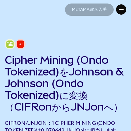
METAMASKを入手
METAMASKを入手
Cipher Mining (Ondo
Tokenized)をJohnson &
Johnson (Ondo
Tokenized)に変換
（CIFRonからJNJonへ）
CIFRON/JNJON：1 CIPHER MINING (ONDO
TOKENIZED)は0.070642 JNJONに相当します