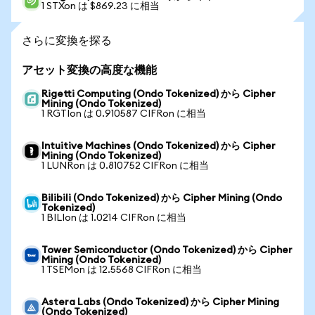
1 STXon は $869.23 に相当
さらに変換を探る
アセット変換の高度な機能
Rigetti Computing (Ondo Tokenized) から Cipher
Mining (Ondo Tokenized)
1 RGTIon は 0.910587 CIFRon に相当
Intuitive Machines (Ondo Tokenized) から Cipher
Mining (Ondo Tokenized)
1 LUNRon は 0.810752 CIFRon に相当
Bilibili (Ondo Tokenized) から Cipher Mining (Ondo
Tokenized)
1 BILIon は 1.0214 CIFRon に相当
Tower Semiconductor (Ondo Tokenized) から Cipher
Mining (Ondo Tokenized)
1 TSEMon は 12.5568 CIFRon に相当
Astera Labs (Ondo Tokenized) から Cipher Mining
(Ondo Tokenized)