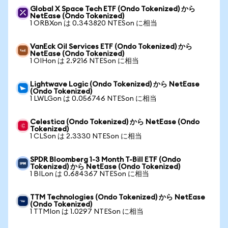
Global X Space Tech ETF (Ondo Tokenized) から
NetEase (Ondo Tokenized)
1 ORBXon は 0.343820 NTESon に相当
VanEck Oil Services ETF (Ondo Tokenized) から
NetEase (Ondo Tokenized)
1 OIHon は 2.9216 NTESon に相当
Lightwave Logic (Ondo Tokenized) から NetEase
(Ondo Tokenized)
1 LWLGon は 0.056746 NTESon に相当
Celestica (Ondo Tokenized) から NetEase (Ondo
Tokenized)
1 CLSon は 2.3330 NTESon に相当
SPDR Bloomberg 1-3 Month T-Bill ETF (Ondo
Tokenized) から NetEase (Ondo Tokenized)
1 BILon は 0.684367 NTESon に相当
TTM Technologies (Ondo Tokenized) から NetEase
(Ondo Tokenized)
1 TTMIon は 1.0297 NTESon に相当