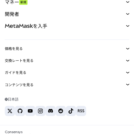
マネー
新規
予測
新規
購入
開発者
パーペチュアル
新規
カード
ドキュメントを表示
MetaMaskを入手
RWA
mUSD
新規
ダッシュボード
トランザクションシールド
収益化
Smart Accounts Kit
Agent Wallet
新規
価格を見る
埋め込みウォレット
Snaps
ビットコインの価格
交換レートを見る
MetaMask Connect
イーサリアムの価格
報酬
新規
BTC→USD
Solanaの価格
ガイドを見る
Snaps
セキュリティ
ETH→USD
BTCの購入
Shiba Inuの価格
USDT→INR
コンテンツを見る
Web3サービス
サポート
ETHの購入
Pepeの価格
ビットコインウォレット
BTC→USDT
SOLの購入
キャリア
Tetherの価格
Solanaウォレット
日本語
BTC→INR
PEPEの購入
お問い合わせ
USDCの価格
おすすめの暗号資産カード
ETH→USDT
USDTの購入
Chanlinkの価格
おすすめのモバイル暗号資産ウォレット
USDT→PHP
USDCの購入
Polymarketとは？
BTC→EUR
SHIBの購入
Consensys