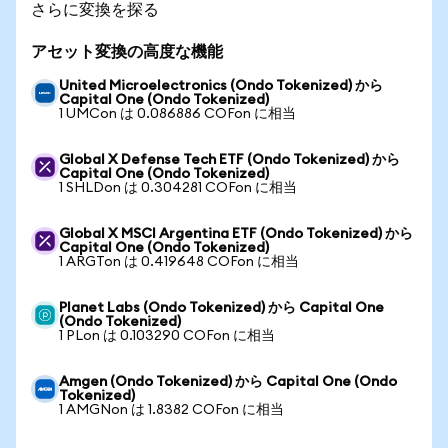
さらに変換を探る
アセット変換の高度な機能
United Microelectronics (Ondo Tokenized) から
Capital One (Ondo Tokenized)
1 UMCon は 0.086886 COFon に相当
Global X Defense Tech ETF (Ondo Tokenized) から
Capital One (Ondo Tokenized)
1 SHLDon は 0.304281 COFon に相当
Global X MSCI Argentina ETF (Ondo Tokenized) から
Capital One (Ondo Tokenized)
1 ARGTon は 0.419648 COFon に相当
Planet Labs (Ondo Tokenized) から Capital One
(Ondo Tokenized)
1 PLon は 0.103290 COFon に相当
Amgen (Ondo Tokenized) から Capital One (Ondo
Tokenized)
1 AMGNon は 1.8382 COFon に相当