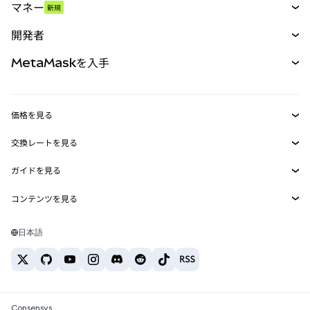
マネー
新規
予測
新規
購入
開発者
パーペチュアル
新規
カード
ドキュメントを表示
MetaMaskを入手
RWA
mUSD
新規
ダッシュボード
トランザクションシールド
収益化
Smart Accounts Kit
Agent Wallet
新規
価格を見る
埋め込みウォレット
Snaps
ビットコインの価格
交換レートを見る
MetaMask Connect
イーサリアムの価格
報酬
新規
BTC→USD
Solanaの価格
ガイドを見る
Snaps
セキュリティ
ETH→USD
BTCの購入
Shiba Inuの価格
USDT→INR
コンテンツを見る
Web3サービス
サポート
ETHの購入
Pepeの価格
ビットコインウォレット
BTC→USDT
SOLの購入
キャリア
Tetherの価格
Solanaウォレット
日本語
BTC→INR
PEPEの購入
お問い合わせ
USDCの価格
おすすめの暗号資産カード
ETH→USDT
USDTの購入
Chanlinkの価格
おすすめのモバイル暗号資産ウォレット
USDT→PHP
USDCの購入
Polymarketとは？
BTC→EUR
SHIBの購入
Consensys