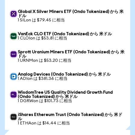
Global X Silver Miners ETF (Ondo Tokenized) から 米
ドル
1 SILon は $79.45 に相当
VanEck CLO ETF (Ondo Tokenized) から 米ドル
1 CLOIon は $53.81 に相当
Sprott Uranium Miners ETF (Ondo Tokenized) から 米
ドル
1 URNMon は $53.20 に相当
Analog Devices (Ondo Tokenized) から 米ドル
1 ADIon は $381.36 に相当
WisdomTree US Quality Dividend Growth Fund
(Ondo Tokenized) から 米ドル
1 DGRWon は $101.73 に相当
iShares Ethereum Trust (Ondo Tokenized) から 米ド
ル
1 ETHAon は $14.44 に相当