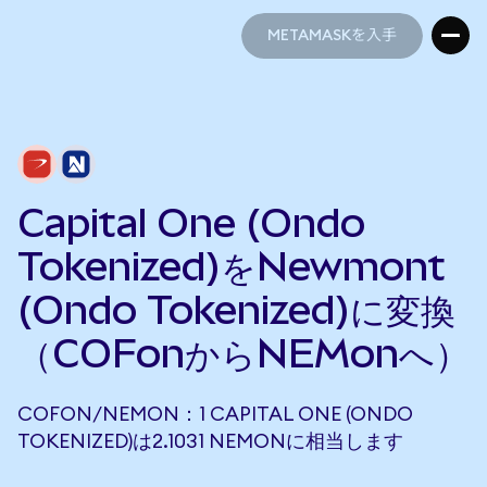
METAMASKを入手
METAMASKを入手
Capital One (Ondo
Tokenized)をNewmont
(Ondo Tokenized)に変換
（COFonからNEMonへ）
COFON/NEMON：1 CAPITAL ONE (ONDO
TOKENIZED)は2.1031 NEMONに相当します