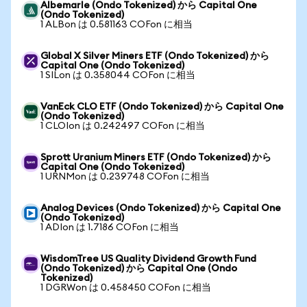
Albemarle (Ondo Tokenized) から Capital One
(Ondo Tokenized)
1 ALBon は 0.581163 COFon に相当
Global X Silver Miners ETF (Ondo Tokenized) から
Capital One (Ondo Tokenized)
1 SILon は 0.358044 COFon に相当
VanEck CLO ETF (Ondo Tokenized) から Capital One
(Ondo Tokenized)
1 CLOIon は 0.242497 COFon に相当
Sprott Uranium Miners ETF (Ondo Tokenized) から
Capital One (Ondo Tokenized)
1 URNMon は 0.239748 COFon に相当
Analog Devices (Ondo Tokenized) から Capital One
(Ondo Tokenized)
1 ADIon は 1.7186 COFon に相当
WisdomTree US Quality Dividend Growth Fund
(Ondo Tokenized) から Capital One (Ondo
Tokenized)
1 DGRWon は 0.458450 COFon に相当