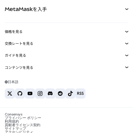
パーペチュアル
新規
カード
ドキュメントを表示
MetaMaskを入手
RWA
mUSD
新規
ダッシュボード
トランザクションシールド
収益化
Smart Accounts Kit
Agent Wallet
新規
価格を見る
埋め込みウォレット
Snaps
ビットコインの価格
交換レートを見る
MetaMask Connect
イーサリアムの価格
報酬
新規
BTC→USD
Solanaの価格
ガイドを見る
Snaps
セキュリティ
ETH→USD
BTCの購入
Shiba Inuの価格
USDT→INR
コンテンツを見る
Web3サービス
サポート
ETHの購入
Pepeの価格
ビットコインウォレット
BTC→USDT
SOLの購入
キャリア
Tetherの価格
Solanaウォレット
日本語
BTC→INR
PEPEの購入
お問い合わせ
USDCの価格
おすすめの暗号資産カード
ETH→USDT
USDTの購入
Chanlinkの価格
おすすめのモバイル暗号資産ウォレット
USDT→PHP
USDCの購入
Polymarketとは？
BTC→EUR
SHIBの購入
Consensys
税制関連ニュース
プライバシー ポリシー
利用規約
BNBの購入
貢献者ライセンス契約
暗号資産の購入方法は？
サイトマップ
アクセシビリティ