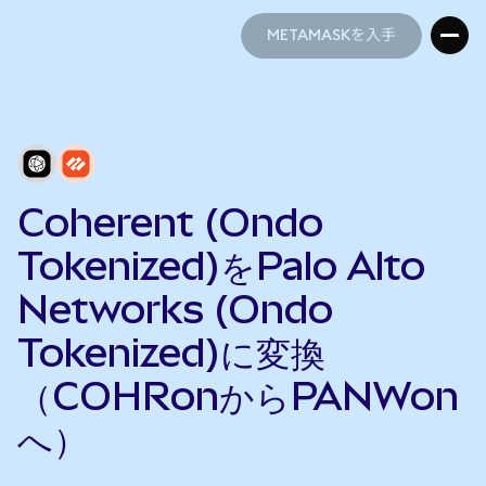
METAMASKを入手
METAMASKを入手
Coherent (Ondo
Tokenized)をPalo Alto
Networks (Ondo
Tokenized)に変換
（COHRonからPANWon
へ）