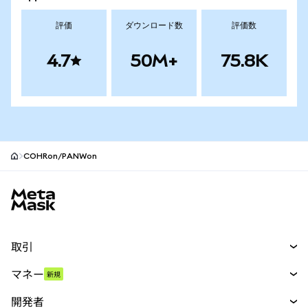
評価
ダウンロード数
評価数
4.7
50M+
75.8K
COHRon/PANWon
MetaMaskサイトフッター
取引
スワップ
マネー
新規
予測
新規
購入
開発者