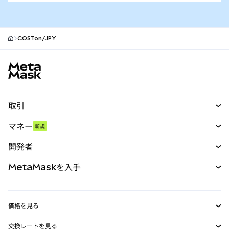
COSTon/JPY
MetaMaskサイトフッター
取引
スワップ
マネー
新規
予測
新規
購入
開発者
パーペチュアル
新規
カード
ドキュメントを表示
MetaMaskを入手
RWA
mUSD
新規
ダッシュボード
トランザクションシールド
収益化
Smart Accounts Kit
Agent Wallet
新規
価格を見る
埋め込みウォレット
Snaps
ビットコインの価格
交換レートを見る