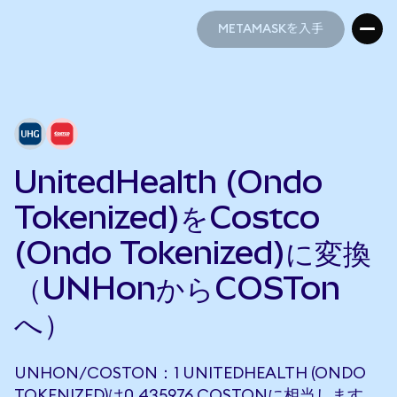
METAMASKを入手
METAMASKを入手
UnitedHealth (Ondo
Tokenized)をCostco
(Ondo Tokenized)に変換
（UNHonからCOSTon
へ）
UNHON/COSTON：1 UNITEDHEALTH (ONDO
TOKENIZED)は0.435976 COSTONに相当します