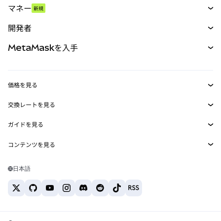
マネー
新規
予測
新規
購入
開発者
パーペチュアル
新規
カード
ドキュメントを表示
MetaMaskを入手
RWA
mUSD
新規
ダッシュボード
トランザクションシールド
収益化
Smart Accounts Kit
Agent Wallet
新規
価格を見る
埋め込みウォレット
Snaps
ビットコインの価格
交換レートを見る
MetaMask Connect
イーサリアムの価格
報酬
新規
BTC→USD
Solanaの価格
ガイドを見る
Snaps
セキュリティ
ETH→USD
BTCの購入
Shiba Inuの価格
USDT→INR
コンテンツを見る
Web3サービス
サポート
ETHの購入
Pepeの価格
ビットコインウォレット
BTC→USDT
SOLの購入
キャリア
Tetherの価格
Solanaウォレット
日本語
BTC→INR
PEPEの購入
お問い合わせ
USDCの価格
おすすめの暗号資産カード
ETH→USDT
USDTの購入
Chanlinkの価格
おすすめのモバイル暗号資産ウォレット
USDT→PHP
USDCの購入
Polymarketとは？
BTC→EUR