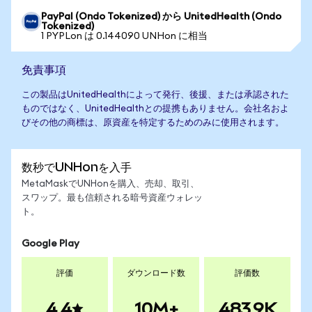
PayPal (Ondo Tokenized) から UnitedHealth (Ondo
Tokenized)
1 PYPLon は 0.144090 UNHon に相当
免責事項
この製品はUnitedHealthによって発行、後援、または承認された
ものではなく、UnitedHealthとの提携もありません。会社名およ
びその他の商標は、原資産を特定するためのみに使用されます。
数秒でUNHonを入手
MetaMaskでUNHonを購入、売却、取引、
スワップ。最も信頼される暗号資産ウォレッ
ト。
Google Play
評価
ダウンロード数
評価数
4.4
10M+
483.9K