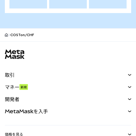
COSTon/CHF
MetaMaskサイトフッター
取引
スワップ
マネー
新規
予測
新規
購入
開発者
パーペチュアル
新規
カード
ドキュメントを表示
MetaMaskを入手
RWA
mUSD
新規
ダッシュボード
トランザクションシールド
収益化
Smart Accounts Kit
Agent Wallet
新規
価格を見る