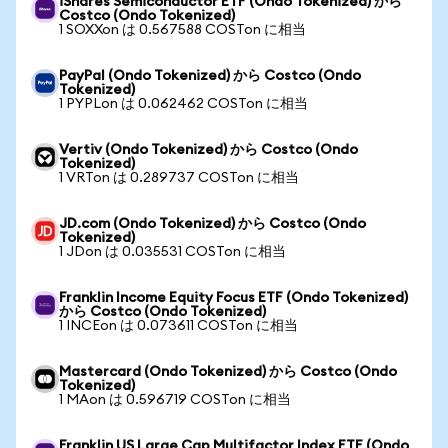
iShares Semiconductor ETF (Ondo Tokenized) から
Costco (Ondo Tokenized)
1 SOXXon は 0.567588 COSTon に相当
PayPal (Ondo Tokenized) から Costco (Ondo
Tokenized)
1 PYPLon は 0.062462 COSTon に相当
Vertiv (Ondo Tokenized) から Costco (Ondo
Tokenized)
1 VRTon は 0.289737 COSTon に相当
JD.com (Ondo Tokenized) から Costco (Ondo
Tokenized)
1 JDon は 0.035531 COSTon に相当
Franklin Income Equity Focus ETF (Ondo Tokenized)
から Costco (Ondo Tokenized)
1 INCEon は 0.073611 COSTon に相当
Mastercard (Ondo Tokenized) から Costco (Ondo
Tokenized)
1 MAon は 0.596719 COSTon に相当
Franklin US Large Cap Multifactor Index ETF (Ondo