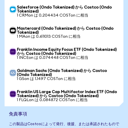
Salesforce (Ondo Tokenized) から Costco (Ondo
Tokenized)
1 CRMon は 0.204434 COSTon に相当
Mastercard (Ondo Tokenized) から Costco (Ondo
Tokenized)
1 MAon は 0.611013 COSTon に相当
Franklin Income Equity Focus ETF (Ondo Tokenized)
から Costco (Ondo Tokenized)
1 INCEon は 0.074448 COSTon に相当
Goldman Sachs (Ondo Tokenized) から Costco
(Ondo Tokenized)
1 GSon は 1.1497 COSTon に相当
Franklin US Large Cap Multifactor Index ETF (Ondo
Tokenized) から Costco (Ondo Tokenized)
1 FLQLon は 0.084872 COSTon に相当
免責事項
この製品はCostcoによって発行、後援、または承認されたもので