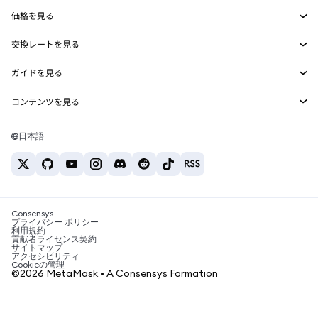
Agent Wallet
新規
価格を見る
埋め込みウォレット
Snaps
ビットコインの価格
交換レートを見る
MetaMask Connect
イーサリアムの価格
報酬
新規
BTC→USD
Solanaの価格
ガイドを見る
Snaps
セキュリティ
ETH→USD
BTCの購入
Shiba Inuの価格
USDT→INR
コンテンツを見る
Web3サービス
サポート
ETHの購入
Pepeの価格
ビットコインウォレット
BTC→USDT
SOLの購入
キャリア
Tetherの価格
Solanaウォレット
日本語
BTC→INR
PEPEの購入
お問い合わせ
USDCの価格
おすすめの暗号資産カード
ETH→USDT
USDTの購入
Chanlinkの価格
おすすめのモバイル暗号資産ウォレット
USDT→PHP
USDCの購入
Polymarketとは？
BTC→EUR
SHIBの購入
Consensys
税制関連ニュース
プライバシー ポリシー
利用規約
BNBの購入
貢献者ライセンス契約
暗号資産の購入方法は？
サイトマップ
アクセシビリティ
ビットコインを売るには？
Cookieの管理
©2026 MetaMask • A Consensys Formation