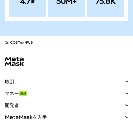
4.7
50M+
75.8K
COSTon/RUB
MetaMaskサイトフッター
取引
スワップ
マネー
新規
予測
新規
購入
開発者
パーペチュアル
新規
カード
ドキュメントを表示
MetaMaskを入手
RWA
mUSD
新規
ダッシュボード
トランザクションシールド
収益化
Smart Accounts Kit