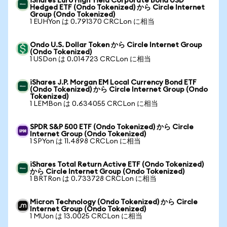
iShares Euro High Yield Corporate Bond USD
Hedged ETF (Ondo Tokenized) から Circle Internet
Group (Ondo Tokenized)
1 EUHYon は 0.791370 CRCLon に相当
Ondo U.S. Dollar Token から Circle Internet Group
(Ondo Tokenized)
1 USDon は 0.014723 CRCLon に相当
iShares J.P. Morgan EM Local Currency Bond ETF
(Ondo Tokenized) から Circle Internet Group (Ondo
Tokenized)
1 LEMBon は 0.634055 CRCLon に相当
SPDR S&P 500 ETF (Ondo Tokenized) から Circle
Internet Group (Ondo Tokenized)
1 SPYon は 11.4898 CRCLon に相当
iShares Total Return Active ETF (Ondo Tokenized)
から Circle Internet Group (Ondo Tokenized)
1 BRTRon は 0.733728 CRCLon に相当
Micron Technology (Ondo Tokenized) から Circle
Internet Group (Ondo Tokenized)
1 MUon は 13.0025 CRCLon に相当