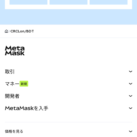
CRCLon/BDT
MetaMaskサイトフッター
取引
スワップ
マネー
新規
予測
新規
購入
開発者
パーペチュアル
新規
カード
ドキュメントを表示
MetaMaskを入手
RWA
mUSD
新規
ダッシュボード
トランザクションシールド
収益化
Smart Accounts Kit
Agent Wallet
新規
価格を見る
埋め込みウォレット
Snaps
ビットコインの価格