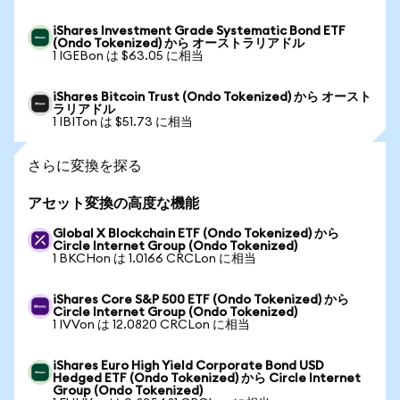
iShares Investment Grade Systematic Bond ETF
(Ondo Tokenized) から オーストラリアドル
1 IGEBon は $63.05 に相当
iShares Bitcoin Trust (Ondo Tokenized) から オースト
ラリアドル
1 IBITon は $51.73 に相当
さらに変換を探る
アセット変換の高度な機能
Global X Blockchain ETF (Ondo Tokenized) から
Circle Internet Group (Ondo Tokenized)
1 BKCHon は 1.0166 CRCLon に相当
iShares Core S&P 500 ETF (Ondo Tokenized) から
Circle Internet Group (Ondo Tokenized)
1 IVVon は 12.0820 CRCLon に相当
iShares Euro High Yield Corporate Bond USD
Hedged ETF (Ondo Tokenized) から Circle Internet
Group (Ondo Tokenized)