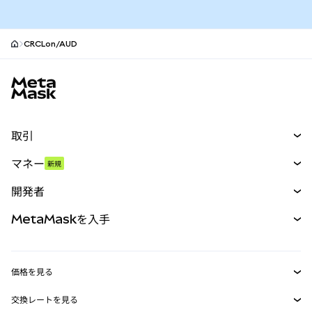
CRCLon/AUD
MetaMaskサイトフッター
取引
スワップ
マネー
新規
予測
新規
購入
開発者
パーペチュアル
新規
カード
ドキュメントを表示
MetaMaskを入手
RWA
mUSD
新規
ダッシュボード
トランザクションシールド
収益化
Smart Accounts Kit
Agent Wallet
新規
価格を見る
埋め込みウォレット
Snaps
ビットコインの価格
交換レートを見る
MetaMask Connect
イーサリアムの価格
報酬
新規