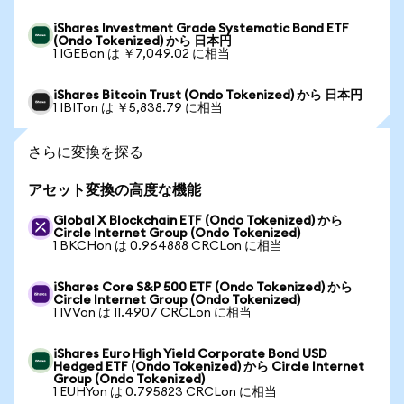
iShares Investment Grade Systematic Bond ETF
(Ondo Tokenized) から 日本円
1 IGEBon は ￥7,049.02 に相当
iShares Bitcoin Trust (Ondo Tokenized) から 日本円
1 IBITon は ￥5,838.79 に相当
さらに変換を探る
アセット変換の高度な機能
Global X Blockchain ETF (Ondo Tokenized) から
Circle Internet Group (Ondo Tokenized)
1 BKCHon は 0.964888 CRCLon に相当
iShares Core S&P 500 ETF (Ondo Tokenized) から
Circle Internet Group (Ondo Tokenized)
1 IVVon は 11.4907 CRCLon に相当
iShares Euro High Yield Corporate Bond USD
Hedged ETF (Ondo Tokenized) から Circle Internet
Group (Ondo Tokenized)
1 EUHYon は 0.795823 CRCLon に相当