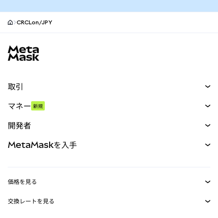
CRCLon/JPY
MetaMaskサイトフッター
取引
スワップ
マネー
新規
予測
新規
購入
開発者
パーペチュアル
新規
カード
ドキュメントを表示
MetaMaskを入手
RWA
mUSD
新規
ダッシュボード
トランザクションシールド
収益化
Smart Accounts Kit
Agent Wallet
新規
価格を見る
埋め込みウォレット
Snaps
ビットコインの価格
交換レートを見る
MetaMask Connect
イーサリアムの価格
報酬
新規
BTC→USD