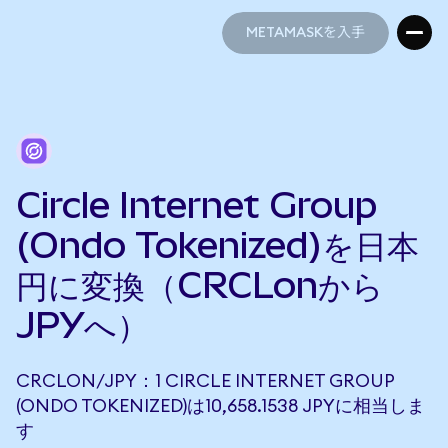
METAMASKを入手
METAMASKを入手
Circle Internet Group
(Ondo Tokenized)を日本
円に変換（CRCLonから
JPYへ）
CRCLON/JPY：1 CIRCLE INTERNET GROUP
(ONDO TOKENIZED)は10,658.1538 JPYに相当しま
す