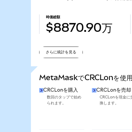
時価総額
$8870.90万
さらに統計を見る
さらに統計を見る
MetaMaskでCRCLonを使
CRCLonを購入
CRCLonを売却
数回のタップで始め
CRCLonを現金に
られます。
換します。