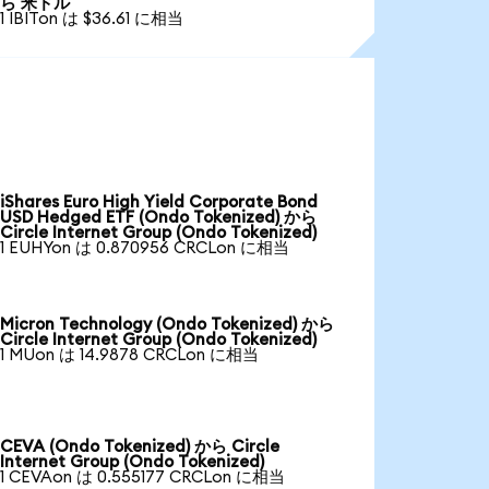
ら 米ドル
1 IBITon は $36.61 に相当
iShares Euro High Yield Corporate Bond
USD Hedged ETF (Ondo Tokenized) から
Circle Internet Group (Ondo Tokenized)
1 EUHYon は 0.870956 CRCLon に相当
Micron Technology (Ondo Tokenized) から
Circle Internet Group (Ondo Tokenized)
1 MUon は 14.9878 CRCLon に相当
CEVA (Ondo Tokenized) から Circle
Internet Group (Ondo Tokenized)
1 CEVAon は 0.555177 CRCLon に相当