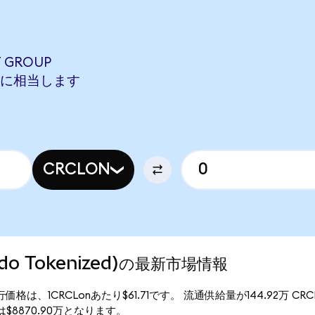
T GROUP
UONに相当します
CRCLON
(Ondo Tokenized)の最新市場情報
ized)の現行価格は、1CRCLonあたり$61.71です。 流通供給量が144.92万 C
価総額は$8870.90万となります。