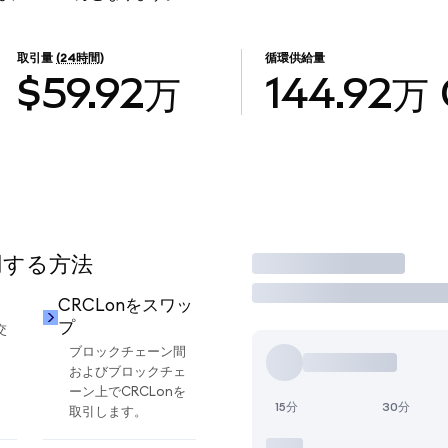
取引量
(24時間)
循環供給量
$59.92万
144.92万
用する方法
取引
CRCLonをスワッ
プ
交
ブロックチェーン間
およびブロックチェ
ーン上でCRCLonを
15分
30分
取引します。