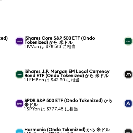
zed)
iShares Core S&P 500 ETF (Ondo
Tokenized) から 米ドル
1 IVVon は $781.63 に相当
iShares J.P. Morgan EM Local Currency
Bond ETF (Ondo Tokenized) から 米ドル
1 LEMBon は $42.90 に相当
SPDR S&P 500 ETF (Ondo Tokenized) から
米ドル
1 SPYon は $777.45 に相当
Harmonic (Ondo Tokenized) から 米ドル