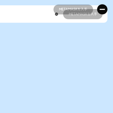
METAMASKを入手
METAMASKを入手
METAMASKを入手
METAMASKを入手