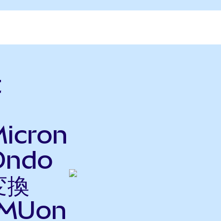
t
icron
Ondo
変換
MUon