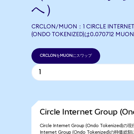
へ）
CRCLON/MUON：1 CIRCLE INTERNE
(ONDO TOKENIZED)は0.070712 M
CRCLONをMUONにスワップ
Circle Internet Group 
Circle Internet Group (Ondo Token
Internet Group (Ondo Tokenized)の時