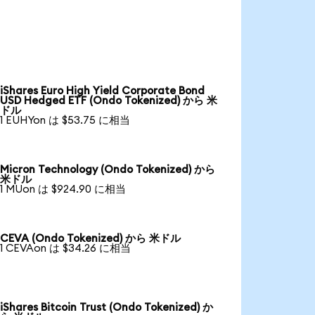
iShares Euro High Yield Corporate Bond
USD Hedged ETF (Ondo Tokenized) から 米
ドル
1 EUHYon は $53.75 に相当
Micron Technology (Ondo Tokenized) から
米ドル
1 MUon は $924.90 に相当
CEVA (Ondo Tokenized) から 米ドル
1 CEVAon は $34.26 に相当
iShares Bitcoin Trust (Ondo Tokenized) か