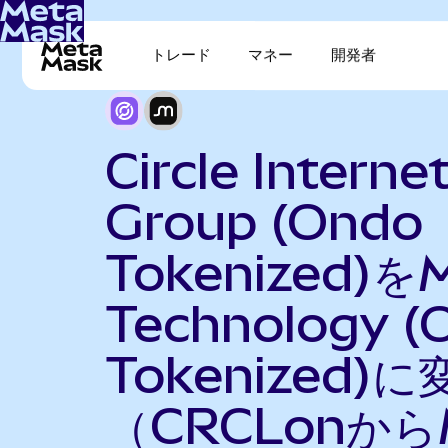
トレード
マネー
開発者
Circle Interne
Group (Ondo
Tokenized)をM
Technology (
Tokenized)に
（CRCLonから