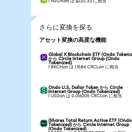
1 NVDAon は $220.33 に相当
さらに変換を探る
アセット変換の高度な機能
Global X Blockchain ETF (Ondo Tokeni
から Circle Internet Group (Ondo
Tokenized)
1 BKCHon は 1.1586 CRCLon に相当
Ondo U.S. Dollar Token から Circle
Internet Group (Ondo Tokenized)
1 USDon は 0.016205 CRCLon に相当
iShares Total Return Active ETF (Ondo
Tokenized) から Circle Internet Group
(Ondo Tokenized)