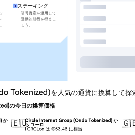
ステーキング
ッ
暗号資産を運用して
ン
受動的所得を得まし
し
ょう。
p (Ondo Tokenized)を人気の通貨に換算して
okenized)の今日の換算価格
d) か
Circle Internet Group (Ondo Tokenized) か
🇪🇺
🇬
ら ユーロ
1 CRCLon は €53.48 に相当