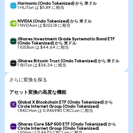
Harmonic (Ondo Tokenized) から 米ドル
1 HLITon は $11.89 に相当
NVIDIA (Ondo Tokenized) から 米ドル
1 NVDAon は $222.18 に相当
iShares Investment Grade Systematic Bond ETF
(Ondo Tokenized) から 米ドル
1 IGEBon は $44.64 に相当
iShares Bitcoin Trust (Ondo Tokenized) から 米ドル
1 IBITon は $36.34 に相当
さらに変換を探る
アセット変換の高度な機能
Global X Blockchain ETF (Ondo Tokenized) から
Circle Internet Group (Ondo Tokenized)
1 BKCHon は 0.965980 CRCLon に相当
iShares Core S&P 500 ETF (Ondo Tokenized) から
Circle Internet Group (Ondo Tokenized)
1 IVVon は 11.6673 CRCLon に相当