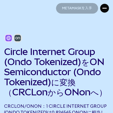
METAMASKを入手
METAMASKを入手
Circle Internet Group
(Ondo Tokenized)をON
Semiconductor (Ondo
Tokenized)に変換
（CRCLonからONonへ）
CRCLON/ONON：1 CIRCLE INTERNET GROUP
(ONDO TOKENIZED)は0.826565 ONONに相当し