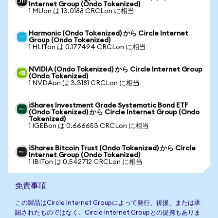
Internet Group (Ondo Tokenized)
1 MUon は 13.0188 CRCLon に相当
Harmonic (Ondo Tokenized) から Circle Internet
Group (Ondo Tokenized)
1 HLITon は 0.177494 CRCLon に相当
NVIDIA (Ondo Tokenized) から Circle Internet Group
(Ondo Tokenized)
1 NVDAon は 3.3181 CRCLon に相当
iShares Investment Grade Systematic Bond ETF
(Ondo Tokenized) から Circle Internet Group (Ondo
Tokenized)
1 IGEBon は 0.666653 CRCLon に相当
iShares Bitcoin Trust (Ondo Tokenized) から Circle
Internet Group (Ondo Tokenized)
1 IBITon は 0.542712 CRCLon に相当
免責事項
この製品はCircle Internet Groupによって発行、後援、または承
認されたものではなく、Circle Internet Groupとの提携もありま