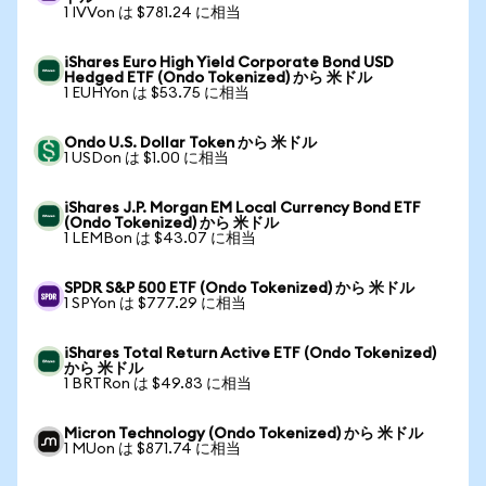
1 IVVon は $781.24 に相当
iShares Euro High Yield Corporate Bond USD
Hedged ETF (Ondo Tokenized) から 米ドル
1 EUHYon は $53.75 に相当
Ondo U.S. Dollar Token から 米ドル
1 USDon は $1.00 に相当
iShares J.P. Morgan EM Local Currency Bond ETF
(Ondo Tokenized) から 米ドル
1 LEMBon は $43.07 に相当
SPDR S&P 500 ETF (Ondo Tokenized) から 米ドル
1 SPYon は $777.29 に相当
iShares Total Return Active ETF (Ondo Tokenized)
から 米ドル
1 BRTRon は $49.83 に相当
Micron Technology (Ondo Tokenized) から 米ドル
1 MUon は $871.74 に相当