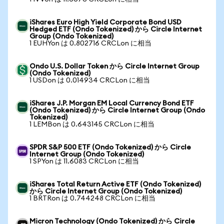
iShares Euro High Yield Corporate Bond USD
Hedged ETF (Ondo Tokenized) から Circle Internet
Group (Ondo Tokenized)
1 EUHYon は 0.802716 CRCLon に相当
Ondo U.S. Dollar Token から Circle Internet Group
(Ondo Tokenized)
1 USDon は 0.014934 CRCLon に相当
iShares J.P. Morgan EM Local Currency Bond ETF
(Ondo Tokenized) から Circle Internet Group (Ondo
Tokenized)
1 LEMBon は 0.643145 CRCLon に相当
SPDR S&P 500 ETF (Ondo Tokenized) から Circle
Internet Group (Ondo Tokenized)
1 SPYon は 11.6083 CRCLon に相当
iShares Total Return Active ETF (Ondo Tokenized)
から Circle Internet Group (Ondo Tokenized)
1 BRTRon は 0.744248 CRCLon に相当
Micron Technology (Ondo Tokenized) から Circle