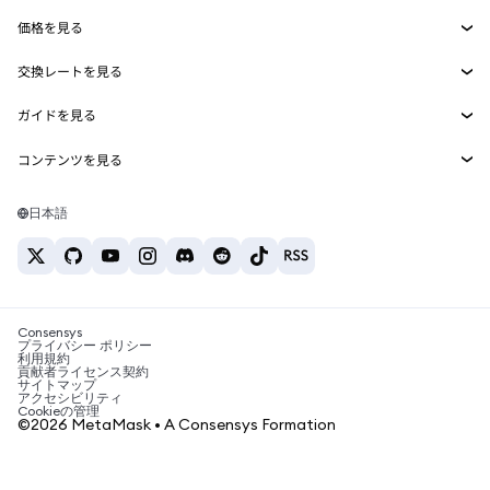
Smart Accounts Kit
Agent Wallet
新規
価格を見る
埋め込みウォレット
Snaps
ビットコインの価格
交換レートを見る
MetaMask Connect
イーサリアムの価格
報酬
新規
BTC→USD
Solanaの価格
ガイドを見る
Snaps
セキュリティ
ETH→USD
BTCの購入
Shiba Inuの価格
USDT→INR
コンテンツを見る
Web3サービス
サポート
ETHの購入
Pepeの価格
ビットコインウォレット
BTC→USDT
SOLの購入
キャリア
Tetherの価格
Solanaウォレット
日本語
BTC→INR
PEPEの購入
お問い合わせ
USDCの価格
おすすめの暗号資産カード
ETH→USDT
USDTの購入
Chanlinkの価格
おすすめのモバイル暗号資産ウォレット
USDT→PHP
USDCの購入
Polymarketとは？
BTC→EUR
SHIBの購入
Consensys
税制関連ニュース
プライバシー ポリシー
利用規約
BNBの購入
貢献者ライセンス契約
暗号資産の購入方法は？
サイトマップ
アクセシビリティ
ビットコインを売るには？
Cookieの管理
©2026 MetaMask • A Consensys Formation