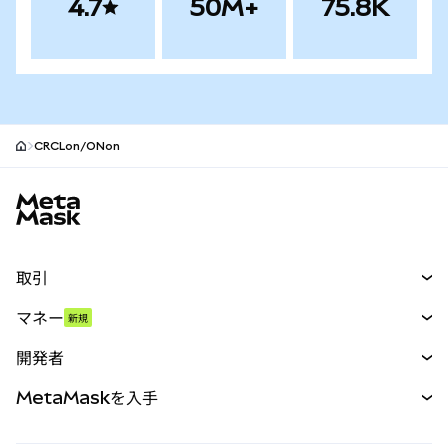
4.7
50M+
75.8K
CRCLon/ONon
MetaMaskサイトフッター
取引
スワップ
マネー
新規
予測
新規
購入
開発者
パーペチュアル
新規
カード
ドキュメントを表示
MetaMaskを入手
RWA
mUSD
新規
ダッシュボード
トランザクションシールド
収益化