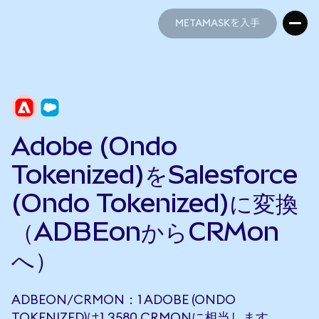
METAMASKを入手
METAMASKを入手
Adobe (Ondo
Tokenized)をSalesforce
(Ondo Tokenized)に変換
（ADBEonからCRMon
へ）
ADBEON/CRMON：1 ADOBE (ONDO
TOKENIZED)は1.3580 CRMONに相当します