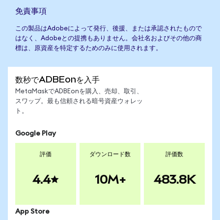
免責事項
この製品はAdobeによって発行、後援、または承認されたもので
はなく、Adobeとの提携もありません。会社名およびその他の商
標は、原資産を特定するためのみに使用されます。
数秒でADBEonを入手
MetaMaskでADBEonを購入、売却、取引、
スワップ。最も信頼される暗号資産ウォレッ
ト。
Google Play
評価
ダウンロード数
評価数
4.4
10M+
483.8K
App Store