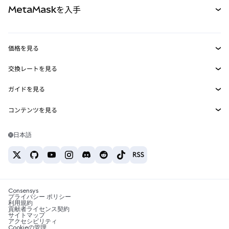
MetaMaskを入手
RWA
mUSD
新規
ダッシュボード
トランザクションシールド
収益化
Smart Accounts Kit
Agent Wallet
新規
価格を見る
埋め込みウォレット
Snaps
ビットコインの価格
交換レートを見る
MetaMask Connect
イーサリアムの価格
報酬
新規
BTC→USD
Solanaの価格
ガイドを見る
Snaps
セキュリティ
ETH→USD
BTCの購入
Shiba Inuの価格
USDT→INR
コンテンツを見る
Web3サービス
サポート
ETHの購入
Pepeの価格
ビットコインウォレット
BTC→USDT
SOLの購入
キャリア
Tetherの価格
Solanaウォレット
日本語
BTC→INR
PEPEの購入
お問い合わせ
USDCの価格
おすすめの暗号資産カード
ETH→USDT
USDTの購入
Chanlinkの価格
おすすめのモバイル暗号資産ウォレット
USDT→PHP
USDCの購入
Polymarketとは？
BTC→EUR
SHIBの購入
Consensys
税制関連ニュース
プライバシー ポリシー
利用規約
BNBの購入
貢献者ライセンス契約
暗号資産の購入方法は？
サイトマップ
アクセシビリティ
ビットコインを売るには？
Cookieの管理