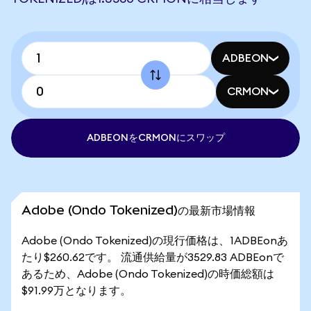
ADBEON
CRMON
ADBEONをCRMONにスワップ
Adobe (Ondo Tokenized)の最新市場情報
Adobe (Ondo Tokenized)の現行価格は、1ADBEonあ
たり$260.62です。 流通供給量が3529.83 ADBEonで
あるため、Adobe (Ondo Tokenized)の時価総額は
$91.99万となります。