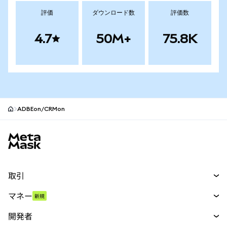
評価
ダウンロード数
評価数
4.7
50M+
75.8K
ADBEon/CRMon
MetaMaskサイトフッター
取引
スワップ
マネー
新規
予測
新規
購入
開発者
パーペチュアル
新規
カード
ドキュメントを表示