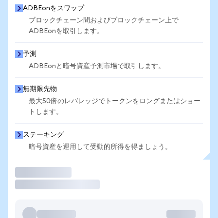
ADBEonをスワップ
ブロックチェーン間およびブロックチェーン上で
ADBEonを取引します。
予測
ADBEonと暗号資産予測市場で取引します。
無期限先物
最大50倍のレバレッジでトークンをロングまたはショー
トします。
ステーキング
暗号資産を運用して受動的所得を得ましょう。
取引