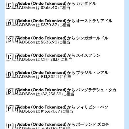
Adobe (Ondo Tokenized) から カナダドル
🇨🇦
1 ADBEon は $365.40 に相当
Adobe (Ondo Tokenized) から オーストラリアドル
🇦🇺
1 ADBEon は $370.37 に相当
Adobe (Ondo Tokenized) から シンガポールドル
🇸🇬
1 ADBEon は $333.90 に相当
Adobe (Ondo Tokenized) から スイスフラン
🇨🇭
1 ADBEon は CHF 211.17 に相当
Adobe (Ondo Tokenized) から ブラジル・レアル
🇧🇷
1 ADBEon は R$1,332.11 に相当
Adobe (Ondo Tokenized) から バングラデシュ・タカ
🇧🇩
1 ADBEon は ৳32,258.59 に相当
Adobe (Ondo Tokenized) から フィリピン・ペソ
🇵🇭
1 ADBEon は ₱15,871.87 に相当
Adobe (Ondo Tokenized) から ポーランド ズロチ
🇵🇱
1 ADBEon は zł 971.53 に相当