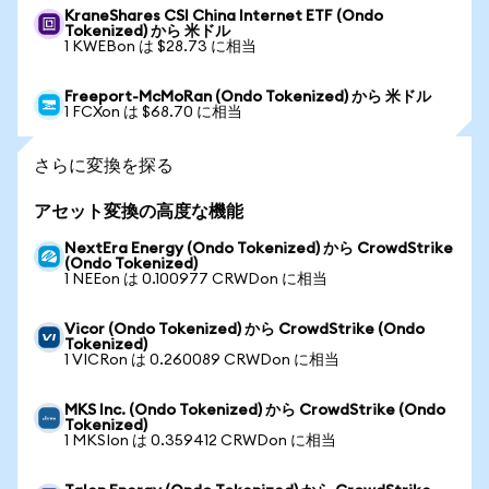
KraneShares CSI China Internet ETF (Ondo
Tokenized) から 米ドル
1 KWEBon は $28.73 に相当
Freeport-McMoRan (Ondo Tokenized) から 米ドル
1 FCXon は $68.70 に相当
さらに変換を探る
アセット変換の高度な機能
NextEra Energy (Ondo Tokenized) から CrowdStrike
(Ondo Tokenized)
1 NEEon は 0.100977 CRWDon に相当
Vicor (Ondo Tokenized) から CrowdStrike (Ondo
Tokenized)
1 VICRon は 0.260089 CRWDon に相当
MKS Inc. (Ondo Tokenized) から CrowdStrike (Ondo
Tokenized)
1 MKSIon は 0.359412 CRWDon に相当