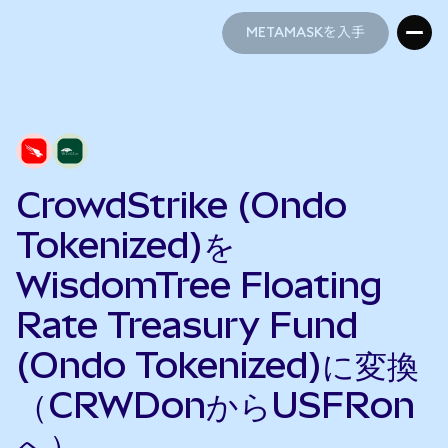
METAMASKを入手
METAMASKを入手
CrowdStrike (Ondo
Tokenized)を
WisdomTree Floating
Rate Treasury Fund
(Ondo Tokenized)に変換
（CRWDonからUSFRon
へ）