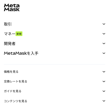
取引
スワップ
マネー
新規
予測
新規
購入
開発者
パーペチュアル
新規
カード
ドキュメントを表示
MetaMaskを入手
RWA
mUSD
新規
ダッシュボード
トランザクションシールド
収益化
Smart Accounts Kit
Agent Wallet
新規
価格を見る
埋め込みウォレット
Snaps
ビットコインの価格
交換レートを見る
MetaMask Connect
イーサリアムの価格
報酬
新規
BTC→USD
Solanaの価格
ガイドを見る
Snaps
セキュリティ
ETH→USD
BTCの購入
Shiba Inuの価格
USDT→INR
コンテンツを見る
Web3サービス
サポート
ETHの購入
Pepeの価格
ビットコインウォレット
BTC→USDT