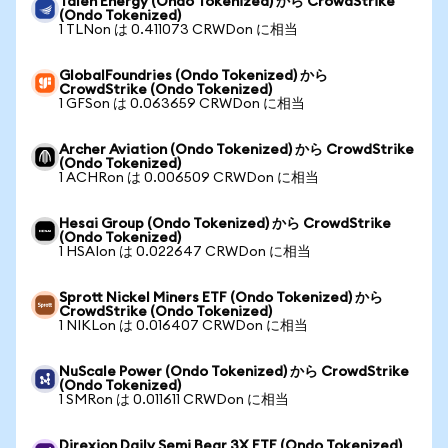
Talen Energy (Ondo Tokenized) から CrowdStrike
(Ondo Tokenized)
1 TLNon は 0.411073 CRWDon に相当
GlobalFoundries (Ondo Tokenized) から
CrowdStrike (Ondo Tokenized)
1 GFSon は 0.063659 CRWDon に相当
Archer Aviation (Ondo Tokenized) から CrowdStrike
(Ondo Tokenized)
1 ACHRon は 0.006509 CRWDon に相当
Hesai Group (Ondo Tokenized) から CrowdStrike
(Ondo Tokenized)
1 HSAIon は 0.022647 CRWDon に相当
Sprott Nickel Miners ETF (Ondo Tokenized) から
CrowdStrike (Ondo Tokenized)
1 NIKLon は 0.016407 CRWDon に相当
NuScale Power (Ondo Tokenized) から CrowdStrike
(Ondo Tokenized)
1 SMRon は 0.011611 CRWDon に相当
Direxion Daily Semi Bear 3X ETF (Ondo Tokenized)