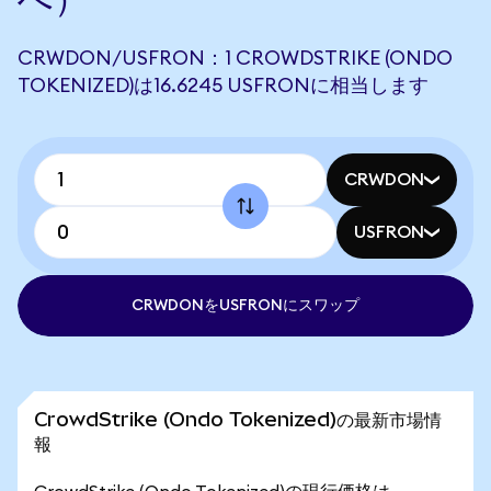
CRWDON/USFRON：1 CROWDSTRIKE (ONDO
TOKENIZED)は16.6245 USFRONに相当します
CRWDON
USFRON
CRWDONをUSFRONにスワップ
CrowdStrike (Ondo Tokenized)の最新市場情
報