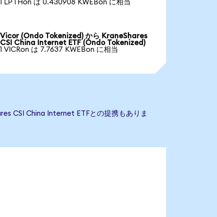
1 LPTHon は 0.430908 KWEBon に相当
Vicor (Ondo Tokenized) から KraneShares
CSI China Internet ETF (Ondo Tokenized)
1 VICRon は 7.7637 KWEBon に相当
 CSI China Internet ETFとの提携もありま