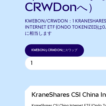
CRWDonへ）
KWEBON/CRWDON：1 KRANESHARES 
INTERNET ETF (ONDO TOKENIZED)は
に相当します
KWEBONをCRWDONにスワップ
KraneShares CSI China 
KraneShares CSI China Internet ETF