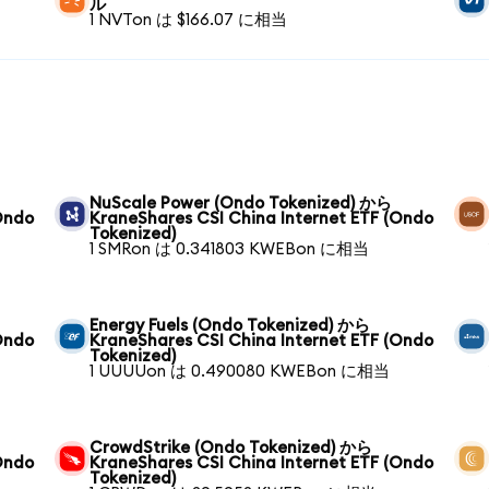
ル
1 NVTon は $166.07 に相当
NuScale Power (Ondo Tokenized) から
Ondo
KraneShares CSI China Internet ETF (Ondo
Tokenized)
1 SMRon は 0.341803 KWEBon に相当
Energy Fuels (Ondo Tokenized) から
Ondo
KraneShares CSI China Internet ETF (Ondo
Tokenized)
1 UUUUon は 0.490080 KWEBon に相当
CrowdStrike (Ondo Tokenized) から
Ondo
KraneShares CSI China Internet ETF (Ondo
Tokenized)