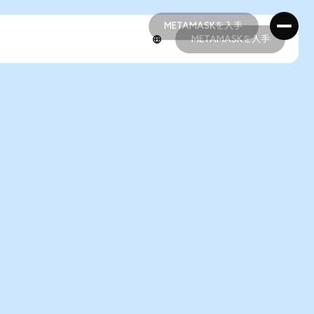
METAMASKを入手
METAMASKを入手
METAMASKを入手
METAMASKを入手