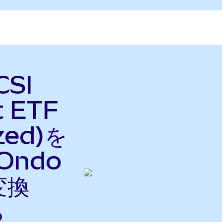
CSI
t ETF
zed)を
(Ondo
変換
ら