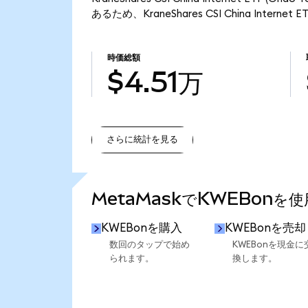
あるため、KraneShares CSI China Interne
時価総額
$4.51万
さらに統計を見る
さらに統計を見る
MetaMaskでKWEBonを
KWEBonを購入
KWEBonを売却
数回のタップで始め
KWEBonを現金に
られます。
換します。