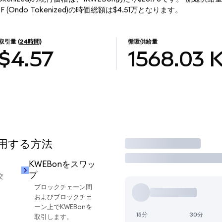
t ETF (Ondo Tokenized)の時価総額は$4.51万となります。
取引量
(24時間)
循環供給量
$4.57
1568.03
使用する方法
取引
KWEBonをスワッ
プ
交
ブロックチェーン間
およびブロックチェ
ーン上でKWEBonを
15分
30分
取引します。