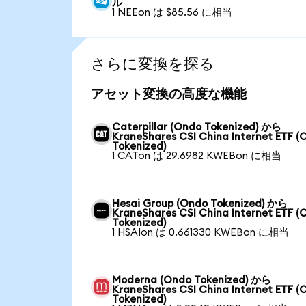
ル
1 NEEon は $85.56 に相当
さらに変換を探る
アセット変換の高度な機能
Caterpillar (Ondo Tokenized) から
KraneShares CSI China Internet ETF (
Tokenized)
1 CATon は 29.6982 KWEBon に相当
Hesai Group (Ondo Tokenized) から
KraneShares CSI China Internet ETF (
Tokenized)
1 HSAIon は 0.661330 KWEBon に相当
Moderna (Ondo Tokenized) から
KraneShares CSI China Internet ETF (
Tokenized)