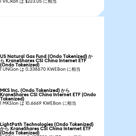
1 VICRon は $223.05 に相当
US Natural Gas Fund (Ondo Tokenized) か
ら KraneShares CSI China Internet ETF
(Ondo Tokenized)
1 UNGon は 0.338670 KWEBon に相当
MKS Inc. (Ondo Tokenized) から
KraneShares CSI China Internet ETF (Ondo
Tokenized)
1 MKSIon は 10.6669 KWEBon に相当
LightPath Technologies (Ondo Tokenized)
から KraneShares CSI China Internet ETF
(Ondo Tokenized)