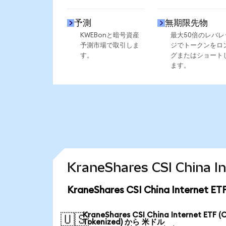
予測
無期限先物
KWEBonと暗号資産
最大50倍のレバレ
予測市場で取引しま
ジでトークンをロ
す。
グまたはショート
ます。
KraneShares CSI Chin
KraneShares CSI China Interne
KraneShares CSI China Internet ETF (
🇺🇸
Tokenized) から 米ドル