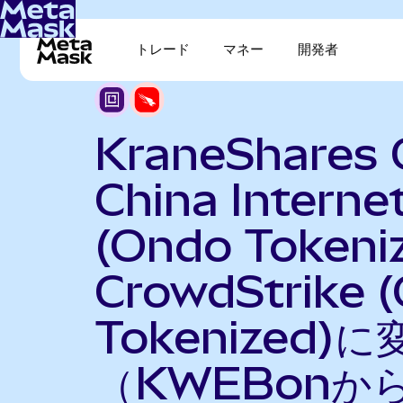
トレード
マネー
開発者
KraneShares 
China Interne
(Ondo Tokeni
CrowdStrike 
Tokenized)に
（KWEBonか