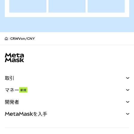
CRWVon/CNY
MetaMaskサイトフッター
取引
スワップ
マネー
新規
予測
新規
購入
開発者
パーペチュアル
新規
カード
ドキュメントを表示
MetaMaskを入手
RWA
mUSD
新規
ダッシュボード
トランザクションシールド
収益化
Smart Accounts Kit
Agent Wallet
新規