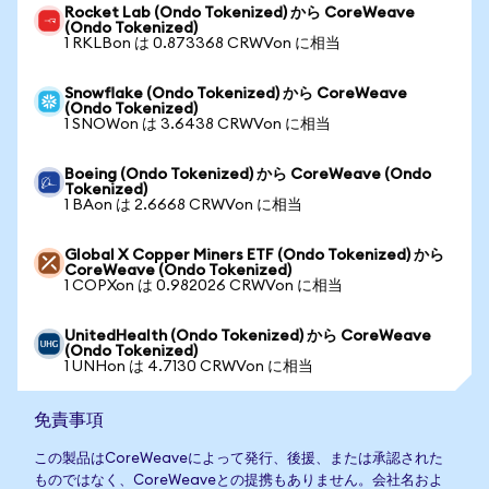
Rocket Lab (Ondo Tokenized) から CoreWeave
(Ondo Tokenized)
1 RKLBon は 0.873368 CRWVon に相当
Snowflake (Ondo Tokenized) から CoreWeave
(Ondo Tokenized)
1 SNOWon は 3.6438 CRWVon に相当
Boeing (Ondo Tokenized) から CoreWeave (Ondo
Tokenized)
1 BAon は 2.6668 CRWVon に相当
Global X Copper Miners ETF (Ondo Tokenized) から
CoreWeave (Ondo Tokenized)
1 COPXon は 0.982026 CRWVon に相当
UnitedHealth (Ondo Tokenized) から CoreWeave
(Ondo Tokenized)
1 UNHon は 4.7130 CRWVon に相当
免責事項
この製品はCoreWeaveによって発行、後援、または承認された
ものではなく、CoreWeaveとの提携もありません。会社名およ