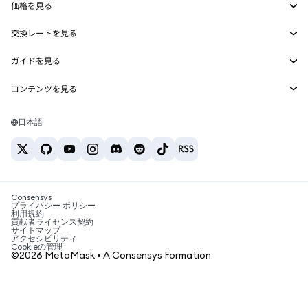
価格を見る
埋め込みウォレット
Snaps
ビットコインの価格
交換レートを見る
MetaMask Connect
イーサリアムの価格
報酬
新規
BTC→USD
Solanaの価格
ガイドを見る
Snaps
セキュリティ
ETH→USD
BTCの購入
Shiba Inuの価格
USDT→INR
コンテンツを見る
Web3サービス
サポート
ETHの購入
Pepeの価格
ビットコインウォレット
BTC→USDT
SOLの購入
キャリア
Tetherの価格
Solanaウォレット
日本語
BTC→INR
PEPEの購入
お問い合わせ
USDCの価格
おすすめの暗号資産カード
ETH→USDT
USDTの購入
Chanlinkの価格
おすすめのモバイル暗号資産ウォレット
USDT→PHP
USDCの購入
Polymarketとは？
BTC→EUR
SHIBの購入
Consensys
税制関連ニュース
プライバシー ポリシー
利用規約
BNBの購入
貢献者ライセンス契約
暗号資産の購入方法は？
サイトマップ
アクセシビリティ
ビットコインを売るには？
Cookieの管理
©2026 MetaMask • A Consensys Formation