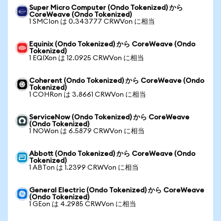
Super Micro Computer (Ondo Tokenized) から
CoreWeave (Ondo Tokenized)
1 SMCIon は 0.343777 CRWVon に相当
Equinix (Ondo Tokenized) から CoreWeave (Ondo
Tokenized)
1 EQIXon は 12.0925 CRWVon に相当
Coherent (Ondo Tokenized) から CoreWeave (Ondo
Tokenized)
1 COHRon は 3.8661 CRWVon に相当
ServiceNow (Ondo Tokenized) から CoreWeave
(Ondo Tokenized)
1 NOWon は 6.5879 CRWVon に相当
Abbott (Ondo Tokenized) から CoreWeave (Ondo
Tokenized)
1 ABTon は 1.2399 CRWVon に相当
General Electric (Ondo Tokenized) から CoreWeave
(Ondo Tokenized)
1 GEon は 4.2985 CRWVon に相当