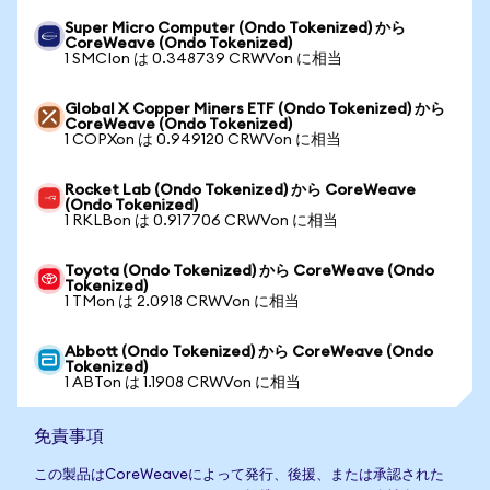
Super Micro Computer (Ondo Tokenized) から
CoreWeave (Ondo Tokenized)
1 SMCIon は 0.348739 CRWVon に相当
Global X Copper Miners ETF (Ondo Tokenized) から
CoreWeave (Ondo Tokenized)
1 COPXon は 0.949120 CRWVon に相当
Rocket Lab (Ondo Tokenized) から CoreWeave
(Ondo Tokenized)
1 RKLBon は 0.917706 CRWVon に相当
Toyota (Ondo Tokenized) から CoreWeave (Ondo
Tokenized)
1 TMon は 2.0918 CRWVon に相当
Abbott (Ondo Tokenized) から CoreWeave (Ondo
Tokenized)
1 ABTon は 1.1908 CRWVon に相当
免責事項
この製品はCoreWeaveによって発行、後援、または承認された