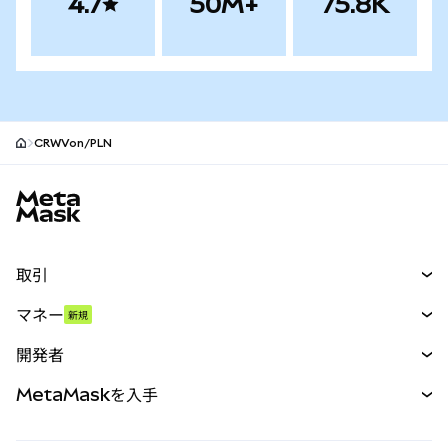
4.7
50M+
75.8K
CRWVon/PLN
MetaMaskサイトフッター
取引
スワップ
マネー
新規
予測
新規
購入
開発者
パーペチュアル
新規
カード
ドキュメントを表示
MetaMaskを入手
RWA
mUSD
新規
ダッシュボード
トランザクションシールド
収益化
Smart Accounts Kit