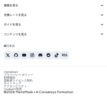
Agent Wallet
新規
価格を見る
埋め込みウォレット
Snaps
ビットコインの価格
交換レートを見る
MetaMask Connect
イーサリアムの価格
報酬
新規
BTC→USD
Solanaの価格
ガイドを見る
Snaps
セキュリティ
ETH→USD
BTCの購入
Shiba Inuの価格
USDT→INR
コンテンツを見る
Web3サービス
サポート
ETHの購入
Pepeの価格
ビットコインウォレット
BTC→USDT
SOLの購入
キャリア
Tetherの価格
Solanaウォレット
日本語
BTC→INR
PEPEの購入
お問い合わせ
USDCの価格
おすすめの暗号資産カード
ETH→USDT
USDTの購入
Chanlinkの価格
おすすめのモバイル暗号資産ウォレット
USDT→PHP
USDCの購入
Polymarketとは？
BTC→EUR
SHIBの購入
Consensys
税制関連ニュース
プライバシー ポリシー
利用規約
BNBの購入
貢献者ライセンス契約
暗号資産の購入方法は？
サイトマップ
アクセシビリティ
ビットコインを売るには？
Cookieの管理
©2026 MetaMask • A Consensys Formation