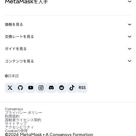
MetaMaskを入手
RWA
mUSD
新規
ダッシュボード
トランザクションシールド
収益化
Smart Accounts Kit
Agent Wallet
新規
価格を見る
埋め込みウォレット
Snaps
ビットコインの価格
交換レートを見る
MetaMask Connect
イーサリアムの価格
報酬
新規
BTC→USD
Solanaの価格
ガイドを見る
Snaps
セキュリティ
ETH→USD
BTCの購入
Shiba Inuの価格
USDT→INR
コンテンツを見る
Web3サービス
サポート
ETHの購入
Pepeの価格
ビットコインウォレット
BTC→USDT
SOLの購入
キャリア
Tetherの価格
Solanaウォレット
日本語
BTC→INR
PEPEの購入
お問い合わせ
USDCの価格
おすすめの暗号資産カード
ETH→USDT
USDTの購入
Chanlinkの価格
おすすめのモバイル暗号資産ウォレット
USDT→PHP
USDCの購入
Polymarketとは？
BTC→EUR
SHIBの購入
Consensys
税制関連ニュース
プライバシー ポリシー
利用規約
BNBの購入
貢献者ライセンス契約
暗号資産の購入方法は？
サイトマップ
アクセシビリティ
ビットコインを売るには？
Cookieの管理
©2026 MetaMask • A Consensys Formation