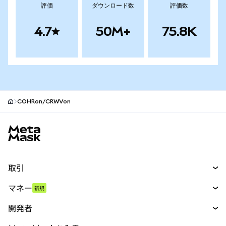
評価
ダウンロード数
評価数
4.7
50M+
75.8K
COHRon/CRWVon
MetaMaskサイトフッター
取引
スワップ
マネー
新規
予測
新規
購入
開発者
パーペチュアル
新規
カード
ドキュメントを表示