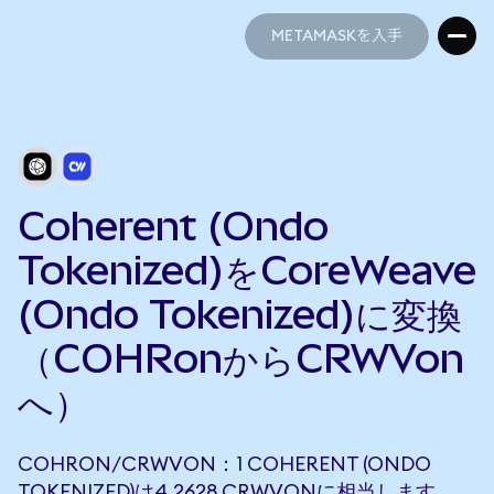
METAMASKを入手
METAMASKを入手
Coherent (Ondo
Tokenized)をCoreWeave
(Ondo Tokenized)に変換
（COHRonからCRWVon
へ）
COHRON/CRWVON：1 COHERENT (ONDO
TOKENIZED)は4.2628 CRWVONに相当します