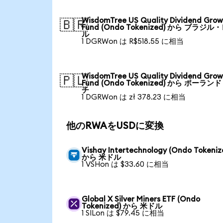
WisdomTree US Quality Dividend Gro
🇧🇷
Fund (Ondo Tokenized) から ブラジル
ル
1 DGRWon は R$518.55 に相当
WisdomTree US Quality Dividend Gro
🇵🇱
Fund (Ondo Tokenized) から ポーラン
チ
1 DGRWon は zł 378.23 に相当
他のRWAをUSDに変換
Vishay Intertechnology (Ondo Tokeniz
から 米ドル
1 VSHon は $33.60 に相当
Global X Silver Miners ETF (Ondo
Tokenized) から 米ドル
1 SILon は $79.45 に相当