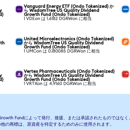
Vanguard Energy ETF (Ondo Tokenized) か
y
ら WisdomTree US Quality Dividend
d)
Growth Fund (Ondo Tokenized)
1 VDEon は 1.6182 DGRWon に相当
United Microelectronics (Ondo Tokenized)
wth
から WisdomTree US Quality Dividend
Growth Fund (Ondo Tokenized)
1 UMCon は 0.180085 DGRWon に相当
Vertex Pharmaceuticals (Ondo Tokenized)
y
から WisdomTree US Quality Dividend
d)
Growth Fund (Ondo Tokenized)
1 VRTXon は 4.9160 DGRWon に相当
end Growth Fundによって発行、後援、または承認されたものではなく、Wisdom
その他の商標は、原資産を特定するためのみに使用されます。