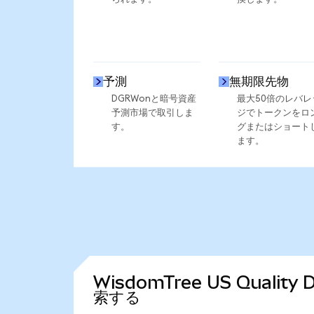
予測
無期限先物
DGRWonと暗号資産
最大50倍のレバレ
予測市場で取引しま
ジでトークンをロ
す。
グまたはショート
ます。
WisdomTree US Qualit
索する