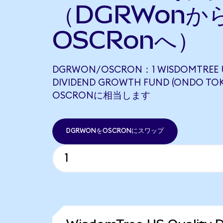
（DGRWonか
OSCRonへ）
DGRWON/OSCRON：1 WISDOMTREE U
DIVIDEND GROWTH FUND (ONDO TOK
OSCRONに相当します
DGRWONをOSCRONにスワップ