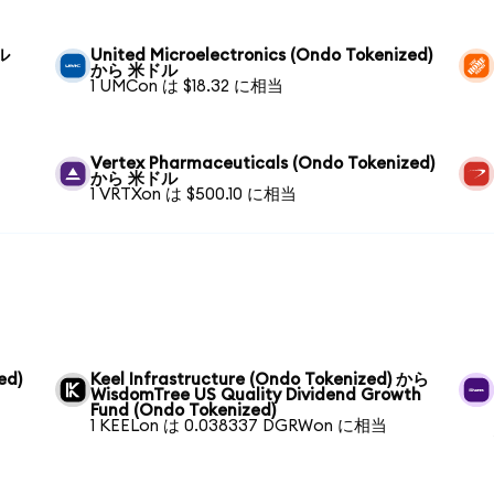
ドル
United Microelectronics (Ondo Tokenized)
から 米ドル
1 UMCon は $18.32 に相当
Vertex Pharmaceuticals (Ondo Tokenized)
から 米ドル
1 VRTXon は $500.10 に相当
ed)
Keel Infrastructure (Ondo Tokenized) から
WisdomTree US Quality Dividend Growth
Fund (Ondo Tokenized)
1 KEELon は 0.038337 DGRWon に相当