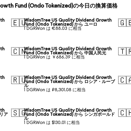
d Growth Fund (Ondo Tokenized)の今日の換算価格
wth
WisdomTree US Quality Dividend Growth
🇪🇺
🇬
Fund (Ondo Tokenized) から ユーロ
1 DGRWon は €88.03 に相当
wth
WisdomTree US Quality Dividend Growth
🇨🇳
🇹
Fund (Ondo Tokenized) から 中国人民元
1 DGRWon は ￥686.39 に相当
wth
WisdomTree US Quality Dividend Growth
🇷🇺
🇨
Fund (Ondo Tokenized) から ロシア・ルーブ
ル
1 DGRWon は ₽8,301.08 に相当
wth
WisdomTree US Quality Dividend Growth
🇸🇬
🇨
ラリア
Fund (Ondo Tokenized) から シンガポールド
ル
1 DGRWon は $130.01 に相当