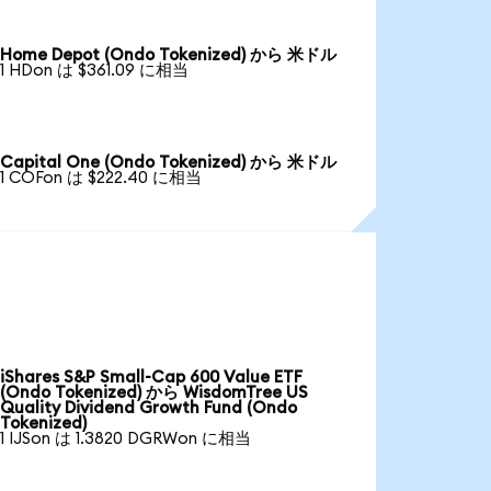
Home Depot (Ondo Tokenized) から 米ドル
1 HDon は $361.09 に相当
Capital One (Ondo Tokenized) から 米ドル
1 COFon は $222.40 に相当
iShares S&P Small-Cap 600 Value ETF
(Ondo Tokenized) から WisdomTree US
Quality Dividend Growth Fund (Ondo
Tokenized)
1 IJSon は 1.3820 DGRWon に相当