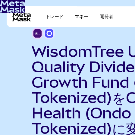
トレード
マネー
開発者
WisdomTree 
Quality Divid
Growth Fund
Tokenized)を
Health (Ondo
Tokenized)に