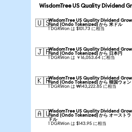
WisdomTree US Quality Dividen
WisdomTree US Quality Dividend Gro
🇺🇸
Fund (Ondo Tokenized) から 米ドル
1 DGRWon は $101.73 に相当
WisdomTree US Quality Dividend Gro
🇯🇵
Fund (Ondo Tokenized) から 日本円
1 DGRWon は ￥16,053.64 に相当
WisdomTree US Quality Dividend Gro
🇰🇷
Fund (Ondo Tokenized) から 韓国ウォン
1 DGRWon は ₩143,222.85 に相当
WisdomTree US Quality Dividend Gro
🇦🇺
Fund (Ondo Tokenized) から オースト
ドル
1 DGRWon は $143.95 に相当