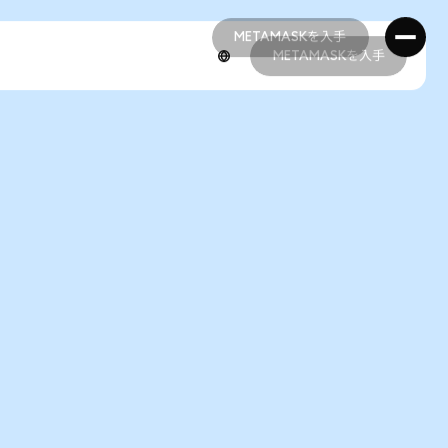
METAMASKを入手
METAMASKを入手
METAMASKを入手
METAMASKを入手