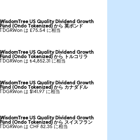
WisdomTree US Quality Dividend Growth

Fund (Ondo Tokenized) から 英ポンド
1 DGRWon は £75.54 に相当
WisdomTree US Quality Dividend Growth

Fund (Ondo Tokenized) から トルコリラ
1 DGRWon は ₺4,852.31 に相当
WisdomTree US Quality Dividend Growth

Fund (Ondo Tokenized) から カナダドル
1 DGRWon は $141.97 に相当
WisdomTree US Quality Dividend Growth

Fund (Ondo Tokenized) から スイスフラン
1 DGRWon は CHF 82.35 に相当