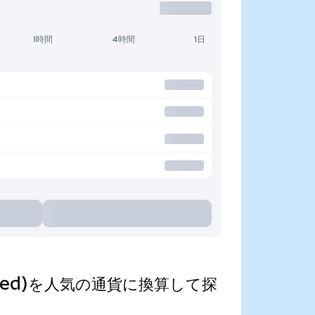
1時間
4時間
1日
okenized)を人気の通貨に換算して探