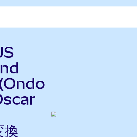
US
end
 (Ondo
Oscar
変換