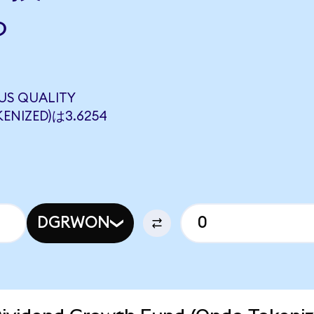
ら
S QUALITY
ENIZED)は3.6254
DGRWON