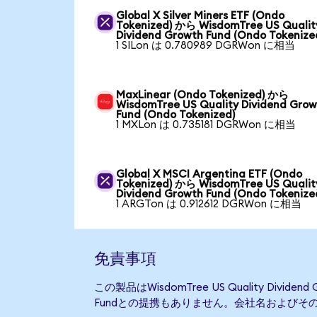
Global X Silver Miners ETF (Ondo
Tokenized) から WisdomTree US Qualit
Dividend Growth Fund (Ondo Tokenize
1 SILon は 0.780989 DGRWon に相当
MaxLinear (Ondo Tokenized) から
WisdomTree US Quality Dividend Gro
Fund (Ondo Tokenized)
1 MXLon は 0.735181 DGRWon に相当
Global X MSCI Argentina ETF (Ondo
Tokenized) から WisdomTree US Qualit
Dividend Growth Fund (Ondo Tokenize
1 ARGTon は 0.912612 DGRWon に相当
免責事項
この製品はWisdomTree US Quality Divid
Fundとの提携もありません。会社名および