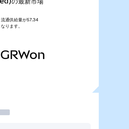
nized)の最新市場
です。 流通供給量が57.34
.11となります。
DGRWon