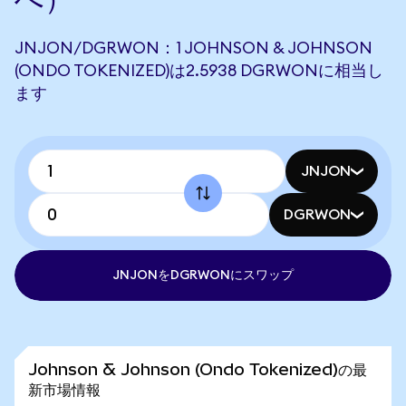
JNJON/DGRWON：1 JOHNSON & JOHNSON
(ONDO TOKENIZED)は2.5938 DGRWONに相当し
ます
JNJON
DGRWON
JNJONをDGRWONにスワップ
Johnson & Johnson (Ondo Tokenized)の最
新市場情報