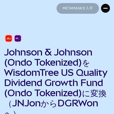
METAMASKを入手
METAMASKを入手
Johnson & Johnson
(Ondo Tokenized)を
WisdomTree US Quality
Dividend Growth Fund
(Ondo Tokenized)に変換
（JNJonからDGRWon
へ）