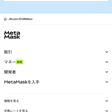
JNJon/DGRWon
MetaMaskサイトフッター
取引
スワップ
マネー
新規
予測
新規
購入
開発者
パーペチュアル
新規
カード
ドキュメントを表示
MetaMaskを入手
RWA
mUSD
新規
ダッシュボード
トランザクションシールド
収益化
Smart Accounts Kit
Agent Wallet
新規
価格を見る
埋め込みウォレット
Snaps
ビットコインの価格
交換レートを見る