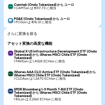
Camtek (Ondo Tokenized) から ユーロ
1 CAMTon は €117.73 に相当
PG&E (Ondo Tokenized) から ユーロ
1 PCGon は €15.31 に相当
さらに変換を探る
アセット変換の高度な機能
Global X US Infrastructure Development ETF (Ondo
Tokenized) から iShares MSCI Chile ETF (Ondo
Tokenized)
1 PAVEon は 1.4025 ECHon に相当
iShares AAA CLO Active ETF (Ondo Tokenized) から
iShares MSCI Chile ETF (Ondo Tokenized)
1 CLOAon は 1.2670 ECHon に相当
SPDR Bloomberg 1-3 Month T-Bill ETF (Ondo
Tokenized) から iShares MSCI Chile ETF (Ondo
Tokenized)
1 BILon は 2.2162 ECHon に相当