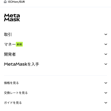
ECHon/EUR
MetaMaskサイトフッター
取引
スワップ
マネー
新規
予測
新規
購入
開発者
パーペチュアル
新規
カード
ドキュメントを表示
MetaMaskを入手
RWA
mUSD
新規
ダッシュボード
トランザクションシールド
収益化
Smart Accounts Kit
Agent Wallet
新規
価格を見る
埋め込みウォレット
Snaps
ビットコインの価格
交換レートを見る
MetaMask Connect
イーサリアムの価格
報酬
新規
BTC→USD
Solanaの価格
ガイドを見る
Snaps
セキュリティ
ETH→USD
BTCの購入
Shiba Inuの価格