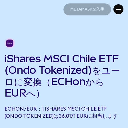
METAMASKを入手
METAMASKを入手
iShares MSCI Chile ETF
(Ondo Tokenized)をユー
ロに変換（ECHonから
EURへ）
ECHON/EUR：1 ISHARES MSCI CHILE ETF
(ONDO TOKENIZED)は36.0171 EURに相当します